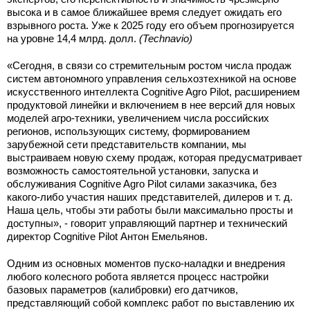
высока и в самое ближайшее время следует ожидать его
взрывного роста. Уже к 2025 году его объем прогнозируется
на уровне 14,4 млрд. долл.
(Technavio)
«Сегодня, в связи со стремительным ростом числа продаж
систем автономного управления сельхозтехникой на основе
искусственного интеллекта Cognitive Agro Pilot, расширением
продуктовой линейки и включением в нее версий для новых
моделей агро-техники, увеличением числа российских
регионов, использующих систему, формированием
зарубежной сети представительств компании, мы
выстраиваем новую схему продаж, которая предусматривает
возможность самостоятельной установки, запуска и
обслуживания Cognitive Agro Pilot силами заказчика, без
какого-либо участия наших представителей, дилеров и т. д.
Наша цель, чтобы эти работы были максимально просты и
доступны», - говорит управляющий партнер и технический
директор Cognitive Pilot Антон Емельянов.
Одним из основных моментов пуско-наладки и внедрения
любого колесного робота является процесс настройки
базовых параметров (калибровки) его датчиков,
представляющий собой комплекс работ по выставлению их