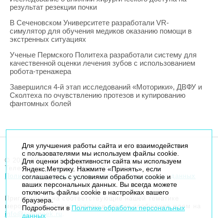
результат резекции почки
В Сеченовском Университете разработали VR-
симулятор для обучения медиков оказанию помощи в
экстренных ситуациях
Ученые Пермского Политеха разработали систему для
качественной оценки лечения зубов с использованием
робота-тренажера
Завершился 4-й этап исследований «Моторики», ДВФУ и
Сколтеха по очувствлению протезов и купированию
фантомных болей
Для улучшения работы сайта и его взаимодействия
с пользователями мы используем файлы cookie.
© 2014-2026. Robogeek.ru - проект группы “Текарт”.
Для оценки эффективности сайта мы используем
Телефон редакции
+7(495) 790-7591
Яндекс.Метрику. Нажмите «Принять», если
Политика в отношении обработки персональных данных
соглашаетесь с условиями обработки cookie и
ваших персональных данных. Вы всегда можете
отключить файлы cookie в настройках вашего
Приглашения на соответствующие нашей тематике
браузера.
мероприятия, пресс-релизы и другие сообщения ждем на
Подробности в
Политике обработки персональных
info@robogeek.ru
.
данных