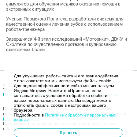
симулятор для обучения медиков оказанию помощи в
экстренных ситуациях
Ученые Пермского Политеха разработали систему для
качественной оценки лечения зубов с использованием
робота-тренажера
Завершился 4-й этап исследований «Моторики», ДВФУ и
Сколтеха по очувствлению протезов и купированию
фантомных болей
Для улучшения работы сайта и его взаимодействия
с пользователями мы используем файлы cookie.
© 2014-2026. Robogeek.ru - проект группы “Текарт”.
Для оценки эффективности сайта мы используем
Телефон редакции
+7(495) 790-7591
Яндекс.Метрику. Нажмите «Принять», если
Политика в отношении обработки персональных данных
соглашаетесь с условиями обработки cookie и
ваших персональных данных. Вы всегда можете
отключить файлы cookie в настройках вашего
Приглашения на соответствующие нашей тематике
браузера.
мероприятия, пресс-релизы и другие сообщения ждем на
Подробности в
Политике обработки персональных
info@robogeek.ru
.
данных
При любом использовании материалов сайта ссылка
обязательна.
Принять