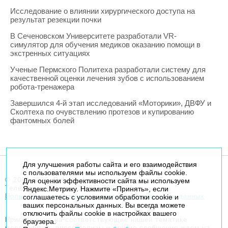
Исследование о влиянии хирургического доступа на
результат резекции почки
В Сеченовском Университете разработали VR-
симулятор для обучения медиков оказанию помощи в
экстренных ситуациях
Ученые Пермского Политеха разработали систему для
качественной оценки лечения зубов с использованием
робота-тренажера
Завершился 4-й этап исследований «Моторики», ДВФУ и
Сколтеха по очувствлению протезов и купированию
фантомных болей
Для улучшения работы сайта и его взаимодействия
с пользователями мы используем файлы cookie.
© 2014-2026. Robogeek.ru - проект группы “Текарт”.
Для оценки эффективности сайта мы используем
Телефон редакции
+7(495) 790-7591
Яндекс.Метрику. Нажмите «Принять», если
Политика в отношении обработки персональных данных
соглашаетесь с условиями обработки cookie и
ваших персональных данных. Вы всегда можете
отключить файлы cookie в настройках вашего
Приглашения на соответствующие нашей тематике
браузера.
мероприятия, пресс-релизы и другие сообщения ждем на