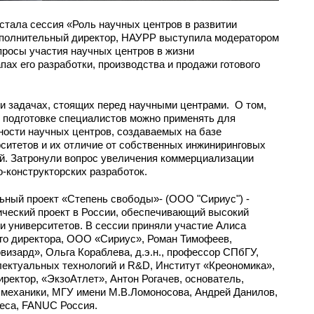
стала сессия «Роль научных центров в развитии
сполнительный директор, НАУРР выступила модератором
просы участия научных центров в жизни
пах его разработки, производства и продажи готового
 и задачах, стоящих перед научными центрами. О том,
 подготовке специалистов можно применять для
ности научных центров, создаваемых на базе
ситетов и их отличие от собственных инжиниринговых
й. Затронули вопрос увеличения коммерциализации
-конструкторских разработок.
ьный проект «Степень свободы»- (ООО "Сириус") -
еский проект в России, обеспечивающий высокий
и университетов. В сессии приняли участие Алиса
ого директора, ООО «Сириус», Роман Тимофеев,
изард», Ольга Кораблева, д.э.н., профессор СПбГУ,
лектуальных технологий и R&D, Институт «Креономика»,
ектор, «ЭкзоАтлет», Антон Рогачев, основатель,
а механики, МГУ имени М.В.Ломоносова, Андрей Данилов,
неса, FANUC Россия.