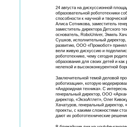
24 августа на дискуссионной площ
образовательной робототехники со
способности к научной и творческо
Алиса Сотникова, заместитель ген
заместитель директора Детского те
основатель, RoboUniver, Эмиль Ха
Сушков, исполнительный директор, R
развитию, ООО «Промобот» принял у
вели живую дискуссию и поделились
робототехнике, чему сегодня родит
образования для своих детей и как
нелегкой и высококонкурентной бор
Заключительной темой деловой про
роботизации», которую модерирова
«Андроидная техника». С интересн
генеральный директор, ООО «Архан
директор, «ЭкзоАтлет», Олег Киво
Хачатуров, генеральный директор, 
проекты, с какими сложностями сто
дают их робототехнические решени
В ближайшие дни на youtube-канал