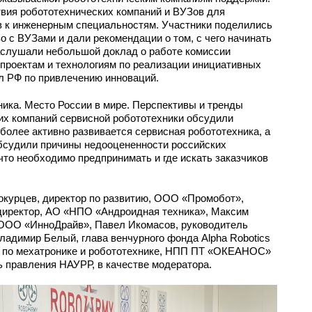
ия робототехнических компаний и ВУЗов для
в к инженерным специальностям. Участники поделились
о с ВУЗами и дали рекомендации о том, с чего начинать
аслушали небольшой доклад о работе комиссии
роектам и технологиям по реализации инициативных
л РФ по привлечению инноваций.
ика. Место России в мире. Перспективы и тренды
их компаний сервисной робототехники обсудили
иболее активно развивается сервисная робототехника, а
Обсудили причины недооцененности российских
что необходимо предпринимать и где искать заказчиков
окурцев, директор по развитию, ООО «Промобот»,
директор, АО «НПО «Андроидная техника», Максим
 ООО «ИнноДрайв», Павел Икомасов, руководитель
адимир Белый, глава венчурного фонда Alpha Robotics
ер по мехатронике и робототехнике, НПП ПТ «ОКЕАНОС»
 правления НАУРР, в качестве модератора.