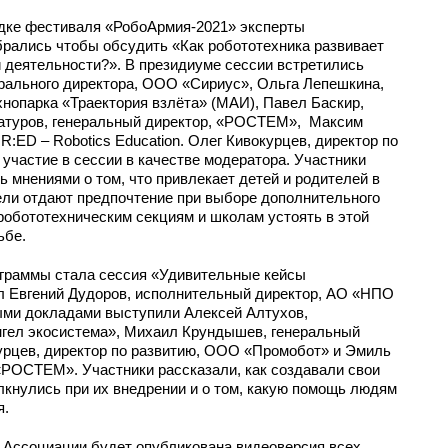
адке фестиваля «РобоАрмия-2021» эксперты
брались чтобы обсудить «Как робототехника развивает
й деятельности?». В президиуме сессии встретились
ерального директора, ООО «Сириус», Ольга Лепешкина,
хнопарка «Траектория взлёта» (МАИ), Павел Баскир,
чатуров, генеральный директор, «РОСТЕМ», Максим
:ED – Robotics Education. Олег Кивокурцев, директор по
частие в сессии в качестве модератора. Участники
 мнениями о том, что привлекает детей и родителей в
ели отдают предпочтение при выборе дополнительного
 робототехническим секциям и школам устоять в этой
ьбе.
граммы стала сессия «Удивительные кейсы
л Евгений Дудоров, исполнительный директор, АО «НПО
ыми докладами выступили Алексей Алтухов,
гел экосистема», Михаил Крундышев, генеральный
курцев, директор по развитию, ООО «Промобот» и Эмиль
«РОСТЕМ». Участники рассказали, как создавали свои
лкнулись при их внедрении и о том, какую помощь людям
я.
е Ассоциации будет опубликована видеоверсия всех