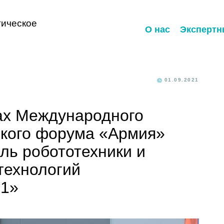
ическое
О нас
Экспертн
01.09.2021
ах Международного
ского форума «Армия»
ль робототехники и
технологий
21»