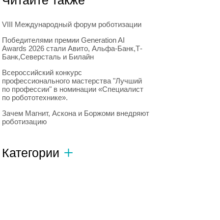
Читайте также
VIII Международный форум роботизации
Победителями премии Generation AI
Awards 2026 стали Авито, Альфа-Банк,Т-
Банк,Северсталь и Билайн
Всероссийский конкурс
профессионального мастерства "Лучший
по профессии" в номинации «Специалист
по робототехнике».
Зачем Магнит, Аскона и Боржоми внедряют
роботизацию
Категории
Автономный транспорт
593
Интересное о роботах
596
Искусственный интеллект
728