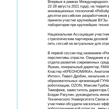
Впервые в рамках Международного 
22-28 августа 2021 года), на терри
инновационных технологий «РобоАр
десятки российских разработчиков 
приняли участие крупнейшие ВУЗы М
лаборатории при крупнейших техно
Национальная Ассоциация участник
стратегическим партнером деловой 
пять сессий на актуальные для отр
В первой сессии под названием «Ро
перспективы отрасли. Ожидания и р
отдела развития современных сред
Яшкин, генеральный директор, FAN
Кластер «КРЕОНОМИКА», Анатолий 
Интех», Павел Дробин, начальник о
образовательных организаций ГУН
роботизации, OZON, Максим Гурбаш
Тимофеев, заместитель директора
Богдан Рагулин, руководитель инно
Технического Университета Связи и
участники обсудили насколько эфф
робототехнической отрасли, меры 