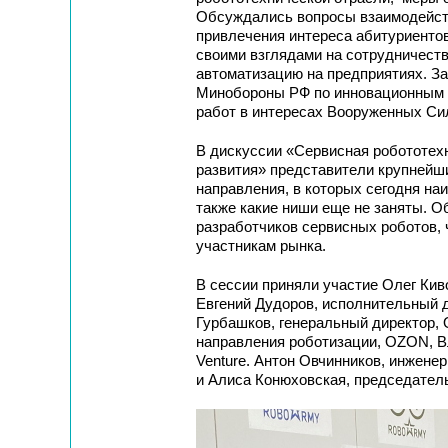
Обсуждались вопросы взаимодейств
привлечения интереса абитуриенто
своими взглядами на сотрудничеств
автоматизацию на предприятиях. З
Минобороны РФ по инновационным п
работ в интересах Вооруженных Си
В дискуссии «Сервисная робототехн
развития» представители крупнейш
направления, в которых сегодня на
также какие ниши еще не заняты. 
разработчиков сервисных роботов, 
участникам рынка.
В сессии приняли участие Олег Кив
Евгений Дудоров, исполнительный 
Гурбашков, генеральный директор,
направления роботизации, OZON, Вл
Venture. Антон Овчинников, инжен
и Алиса Конюховская, председатель