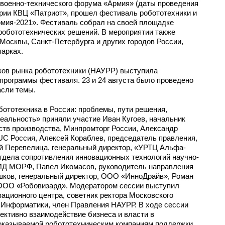
военно-технического форума «Армия» (даты проведения
тории КВЦ «Патриот», прошел фестиваль робототехники и
мия-2021». Фестиваль собрал на своей площадке
робототехнических решений. В мероприятии также
осквы, Санкт-Петербурга и других городов России,
парках.
ов рынка робототехники (НАУРР) выступила
программы фестиваля. 23 и 24 августа было проведено
асли темы.
бототехника в России: проблемы, пути решения,
еальность» приняли участие Иван Кугоев, начальник
ств производства, Минпромторг России, Александр
UC Россия, Алексей Кораблев, председатель правления,
Перепелица, генеральный директор, «УРТЦ Альфа-
тдела сопротивления инновационных технологий научно-
ИД МОРФ, Павел Икомасов, руководитель направления
ков, генеральный директор, ООО «ИнноДрайв», Роман
 ООО «Робовизард». Модератором сессии выступил
вационного центра, советник ректора Московского
 Информатики, член Правления НАУРР. В ходе сессии
ективно взаимодействие бизнеса и власти в
оказываемой робототехническим компаниям поддержки.