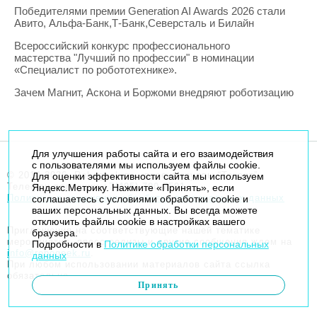
Победителями премии Generation AI Awards 2026 стали
Авито, Альфа-Банк,Т-Банк,Северсталь и Билайн
Всероссийский конкурс профессионального
мастерства "Лучший по профессии" в номинации
«Специалист по робототехнике».
Зачем Магнит, Аскона и Боржоми внедряют роботизацию
Для улучшения работы сайта и его взаимодействия
с пользователями мы используем файлы cookie.
© 2014-2026. Robogeek.ru - проект группы “Текарт”.
Для оценки эффективности сайта мы используем
Телефон редакции
+7(495) 790-7591
Яндекс.Метрику. Нажмите «Принять», если
Политика в отношении обработки персональных данных
соглашаетесь с условиями обработки cookie и
ваших персональных данных. Вы всегда можете
отключить файлы cookie в настройках вашего
Приглашения на соответствующие нашей тематике
браузера.
мероприятия, пресс-релизы и другие сообщения ждем на
Подробности в
Политике обработки персональных
info@robogeek.ru
.
данных
При любом использовании материалов сайта ссылка
обязательна.
Принять