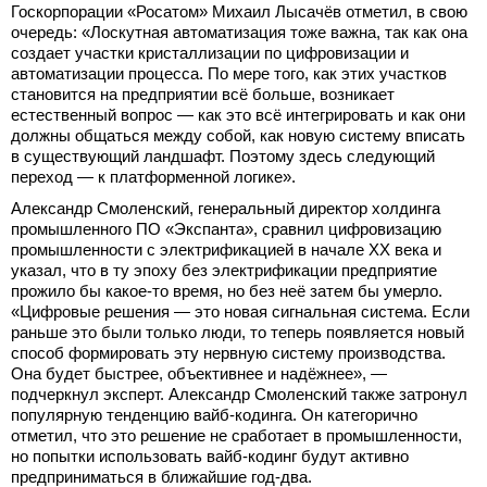
Госкорпорации «Росатом» Михаил Лысачёв отметил, в свою
очередь: «Лоскутная автоматизация тоже важна, так как она
создает участки кристаллизации по цифровизации и
автоматизации процесса. По мере того, как этих участков
становится на предприятии всё больше, возникает
естественный вопрос — как это всё интегрировать и как они
должны общаться между собой, как новую систему вписать
в существующий ландшафт. Поэтому здесь следующий
переход — к платформенной логике».
Александр Смоленский, генеральный директор холдинга
промышленного ПО «Экспанта», сравнил цифровизацию
промышленности с электрификацией в начале ХХ века и
указал, что в ту эпоху без электрификации предприятие
прожило бы какое-то время, но без неё затем бы умерло.
«Цифровые решения — это новая сигнальная система. Если
раньше это были только люди, то теперь появляется новый
способ формировать эту нервную систему производства.
Она будет быстрее, объективнее и надёжнее», —
подчеркнул эксперт. Александр Смоленский также затронул
популярную тенденцию вайб-кодинга. Он категорично
отметил, что это решение не сработает в промышленности,
но попытки использовать вайб-кодинг будут активно
предприниматься в ближайшие год-два.