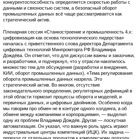
конкурентоспособность определяется скоростью работы с
данными и связностью систем, а безопасный оборот
промышленных данных всё чаще рассматривается как
стратегический актив.
Пленарная сессия «Станкостроение и промышленность 4.x:
цифровизация как основа технологического лидерства»
началась с приветственного слова директора Департамента
цифровых технологий Минпромторга РФ Владимира
Дождёва. Он отметил, что для дискуссии важны и заказчики,
и разработчики, и подчеркнул, что у отрасли накопилось
множество тем для обсуждения (разработки и внедрения,
КИИ, оборот промышленных данных). «Тема регулирования
оборота промышленных данных назрела. Это
стратегический актив. Во многом, отсутствие
законодательного определения, регуляторных дефиниций в
этой области тормозит процессы оборота и моделей, и
первичных данных, и цифровых двойников. Особенно когда
мы говорим про обмен не в контуре одного холдинга, а об
обмене между компаниями и корпорациями», — выделил
одну из проблем Владимир Дождёв. Другая — лоскутная
автоматизация. Он указал, что важную роль здесь играют
индустриальные центры компетенций (ИЦК). Их задача —
переход от отдельных продуктов к комплексному подходу.