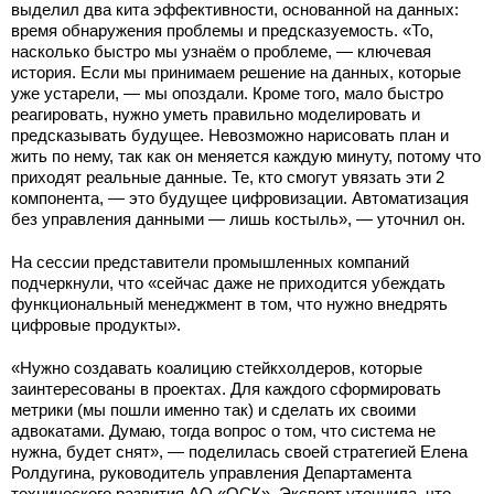
выделил два кита эффективности, основанной на данных:
время обнаружения проблемы и предсказуемость. «То,
насколько быстро мы узнаём о проблеме, — ключевая
история. Если мы принимаем решение на данных, которые
уже устарели, — мы опоздали. Кроме того, мало быстро
реагировать, нужно уметь правильно моделировать и
предсказывать будущее. Невозможно нарисовать план и
жить по нему, так как он меняется каждую минуту, потому что
приходят реальные данные. Те, кто смогут увязать эти 2
компонента, — это будущее цифровизации. Автоматизация
без управления данными — лишь костыль», — уточнил он.
На сессии представители промышленных компаний
подчеркнули, что «сейчас даже не приходится убеждать
функциональный менеджмент в том, что нужно внедрять
цифровые продукты».
«Нужно создавать коалицию стейкхолдеров, которые
заинтересованы в проектах. Для каждого сформировать
метрики (мы пошли именно так) и сделать их своими
адвокатами. Думаю, тогда вопрос о том, что система не
нужна, будет снят», — поделилась своей стратегией Елена
Ролдугина, руководитель управления Департамента
технического развития АО «ОСК». Эксперт уточнила, что