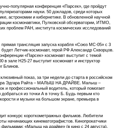
аучно-популярная конференция «Парсек», где пройдут
пуляризаторами науки. 50 докладов, среди которых
ике, астрономии и кибернетике. В обновленной научной
ерации космонавтики, Пулковской обсерватории, ИТМО,
ких проблем РАН, института космических исследований
я прямая трансляция запуска корабля «Союз МС-05» с 3
будет Летчик-космонавт, герой РФ Александр Скворцов.
конференции «Парсек» космонавт выступит с темой
:00 в зале H25-27 выступит космонавт и инструктор
г Блинов.
клюзивный показ, за три недели до старта в российском
ллера Эдгара Райта – МАЛЫШ НА ДРАЙВЕ. Малыш –
ток и профессиональный водитель, который помогает
добраться из точки А в точку Б. Будь первым кто
скорости и музыки на большом экране, премьера в
дит конкурс короткометражных фильмов. Любители
оты начинающих кинематографистов. Кинопрокатчики
фильмами: «Малыш на драйве» (в кино с 24 августа),