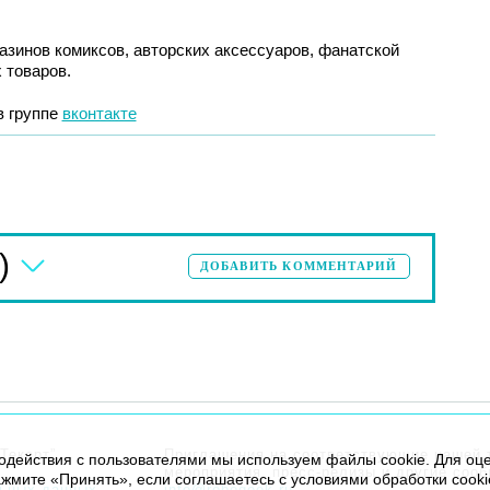
азинов комиксов, авторских аксессуаров, фанатской
 товаров.
в группе
вконтакте
)
ДОБАВИТЬ КОММЕНТАРИЙ
Текарт”.
Приглашения на соответствующие нашей 
модействия с пользователями мы используем файлы cookie. Для оц
мероприятия, пресс-релизы и другие соо
жмите «Принять», если соглашаетесь с условиями обработки cooki
льных данных
info@robogeek.ru
.