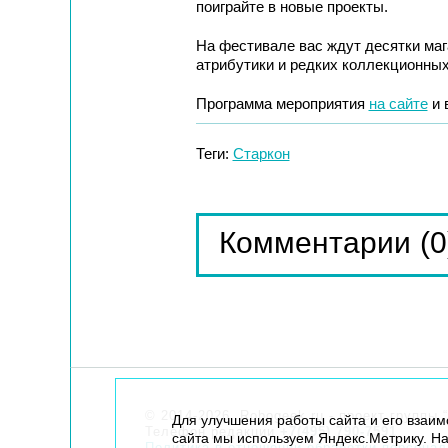
поиграйте в новые проекты.
На фестивале вас ждут десятки маг
атрибутики и редких коллекционных
Программа мероприятия
на сайте
и 
Теги:
Старкон
(0
Комментарии
© 2014-2026. Robogeek.ru - проект группы “
Для улучшения работы сайта и его взаи
Телефон редакции
+7(495) 790-7591
сайта мы используем Яндекс.Метрику. На
Политика в отношении обработки персона