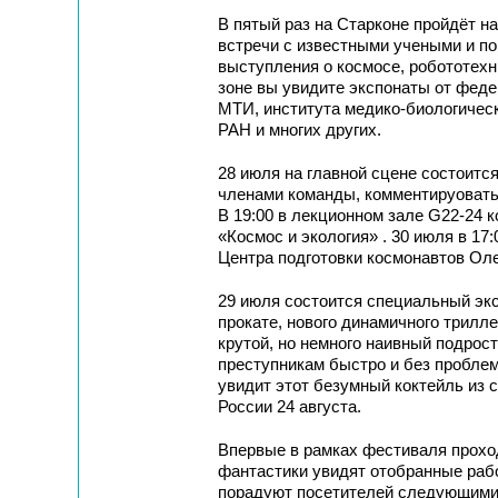
В пятый раз на Старконе пройдёт н
встречи с известными учеными и по
выступления о космосе, робототехн
зоне вы увидите экспонаты от фед
МТИ, института медико-биологичес
РАН и многих других.
28 июля на главной сцене состоитс
членами команды, комментируовать 
В 19:00 в лекционном зале G22-24 
«Космос и экология» . 30 июля в 17
Центра подготовки космонавтов Оле
29 июля состоится специальный экс
прокате, нового динамичного три
крутой, но немного наивный подрос
преступникам быстро и без проблем 
увидит этот безумный коктейль из 
России 24 августа.
Впервые в рамках фестиваля прохо
фантастики увидят отобранные раб
порадуют посетителей следующими 