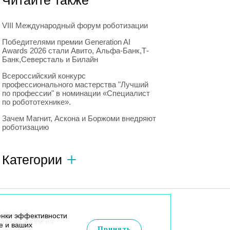
Читайте также
VIII Международный форум роботизации
Победителями премии Generation AI
Awards 2026 стали Авито, Альфа-Банк,Т-
Банк,Северсталь и Билайн
Всероссийский конкурс
профессионального мастерства "Лучший
по профессии" в номинации «Специалист
по робототехнике».
Зачем Магнит, Аскона и Боржоми внедряют
роботизацию
Категории
Автономный транспорт
593
Интересное о роботах
596
тематике
енки эффективности
Искусственный интеллект
728
бщения ждем на
e и ваших
Принять