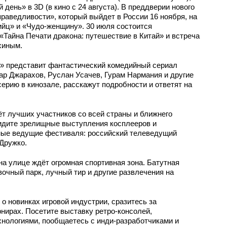
день» в 3D (в кино с 24 августа). В преддверии нового
раведливости», который выйдет в России 16 ноября, на
йц» и «Чудо-женщину». 30 июля состоится
Тайна Печати дракона: путешествие в Китай» и встреча
хиным.
» представит фантастический комедийный сериал
р Джарахов, Руслан Усачев, Гурам Нармания и другие
ерию в кинозале, расскажут подробности и ответят на
т лучших участников со всей страны и ближнего
видите зрелищные выступления косплееров и
ные ведущие фестиваля: российский телеведущий
 Дружко.
на улице ждёт огромная спортивная зона. Батутная
вочный парк, лучный тир и другие развлечения на
 о новинках игровой индустрии, сразитесь за
нирах. Посетите выставку ретро-консолей,
хнологиями, пообщаетесь с инди-разработчиками и