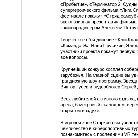
«Прибытие», «Терминатор 2: Судный 
супергероического фильма «Лига Сп
фестивале покажут «Отряд самоуби
эксклюзивная презентация фильма «
с кинопродюсером Алексеем Петру
Творческое объединение «КликКлак
«Команда Э». Илья Прусикин, Эльда
участники проекта покажут первую с
все вопросы.
Крупнейший конкурс косплея соберё
зарубежья. На главной сцене вы у
грандиозную шоу-программу. Звезд
Виктор Гусев и видеоблогер Сергей
Всех любителей активного отдыха, 
арена, 6-метровый скалодром, вере
открытом воздухе.
В игровой зоне Старкона вы узнаете
чемпионство в киберспортивных тур
познакомитесь с последними VR те