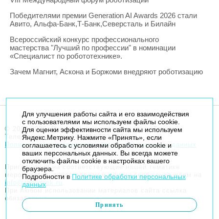
Победителями премии Generation AI Awards 2026 стали
Авито, Альфа-Банк,Т-Банк,Северсталь и Билайн
Всероссийский конкурс профессионального
мастерства "Лучший по профессии" в номинации
«Специалист по робототехнике».
Зачем Магнит, Аскона и Боржоми внедряют роботизацию
Для улучшения работы сайта и его взаимодействия
с пользователями мы используем файлы cookie.
© 2014-2026. Robogeek.ru - проект группы “Текарт”.
Для оценки эффективности сайта мы используем
Телефон редакции
+7(495) 790-7591
Яндекс.Метрику. Нажмите «Принять», если
Политика в отношении обработки персональных данных
соглашаетесь с условиями обработки cookie и
ваших персональных данных. Вы всегда можете
отключить файлы cookie в настройках вашего
Приглашения на соответствующие нашей тематике
браузера.
мероприятия, пресс-релизы и другие сообщения ждем на
Подробности в
Политике обработки персональных
info@robogeek.ru
.
данных
При любом использовании материалов сайта ссылка
обязательна.
Принять