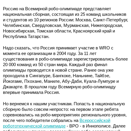
Россию на Всемирной робо-олимпиаде представляет
национальная сборная, состоящая из 25 команд школьников
и студентов из 10 регионов России: Москва, Санкт-Петербург,
Челябинская, Свердловская, Мурманская, Нижегородская,
Новосибирская, Томская области, Красноярский край и
Республика Татарстан.
Надо сказать, что Россия принимает участие в WRO с
момента ее организации в 2004 году. За 11 лет
существования в робо-олимпиаде зарегистрировались более
20 000 команд из 50 стран мира. Каждый раз финал
олимпиады проводится в новой стране. Ранее она уже
проходила в Сингапуре, Бангкоке, Наньнине, Тайбэе,
Йокогаме, Пхохане, Маниле, Абу-Даби, Куала-Лумпуре и
Джакарте. В прошлом году Всемирную робо-олимпиаду
впервые принимала Россия.
Но вернемся к нашим участникам. Попасть в национальную
сборную было совсем непросто: на первом этапе ребята
соревновались на робо-мероприятиях регионального уровня,
после чего победители собрались на
Всероссийской
робототехнической олимпиаде
- ВРО - в Иннополисе. Далее