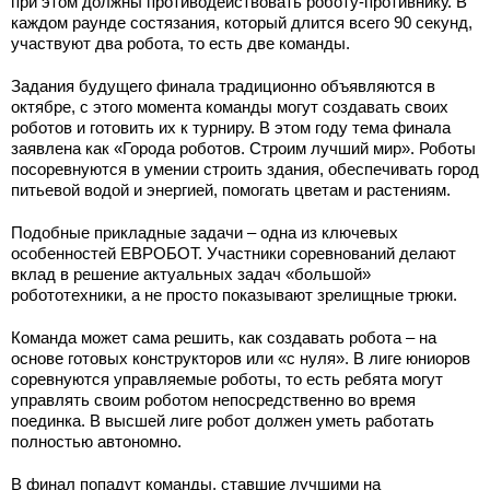
при этом должны противодействовать роботу-противнику. В
каждом раунде состязания, который длится всего 90 секунд,
участвуют два робота, то есть две команды.
Задания будущего финала традиционно объявляются в
октябре, с этого момента команды могут создавать своих
роботов и готовить их к турниру. В этом году тема финала
заявлена как «Города роботов. Строим лучший мир». Роботы
посоревнуются в умении строить здания, обеспечивать город
питьевой водой и энергией, помогать цветам и растениям.
Подобные прикладные задачи – одна из ключевых
особенностей ЕВРОБОТ. Участники соревнований делают
вклад в решение актуальных задач «большой»
робототехники, а не просто показывают зрелищные трюки.
Команда может сама решить, как создавать робота – на
основе готовых конструкторов или «с нуля». В лиге юниоров
соревнуются управляемые роботы, то есть ребята могут
управлять своим роботом непосредственно во время
поединка. В высшей лиге робот должен уметь работать
полностью автономно.
В финал попадут команды, ставшие лучшими на