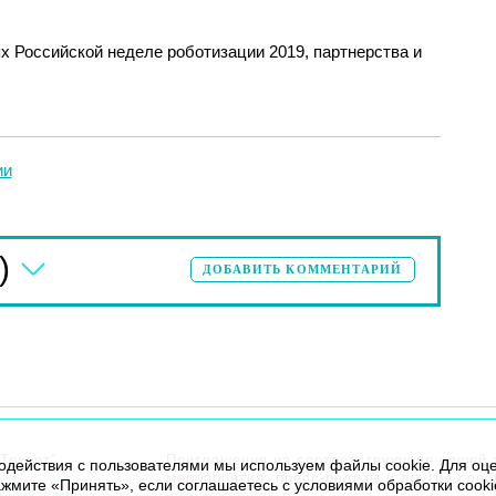
х Российской неделе роботизации 2019, партнерства и
ии
)
ДОБАВИТЬ КОММЕНТАРИЙ
Текарт”.
Приглашения на соответствующие нашей 
модействия с пользователями мы используем файлы cookie. Для оц
мероприятия, пресс-релизы и другие соо
жмите «Принять», если соглашаетесь с условиями обработки cooki
льных данных
info@robogeek.ru
.