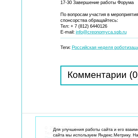
17-30 Завершение работы Форума
По вопросам участия в мероприятия
спонсорства обращайтесь:
Тел: + 7 (812) 6440126
E-mail:
info@creonomyca.spb.ru
Теги:
Российская неделя роботизац
(0
Комментарии
© 2014-2026. Robogeek.ru - проект группы “
Для улучшения работы сайта и его взаи
Телефон редакции
+7(495) 790-7591
сайта мы используем Яндекс.Метрику. На
Политика в отношении обработки персона