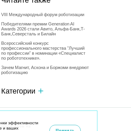
Читайте также
VIII Международный форум роботизации
Победителями премии Generation AI
Awards 2026 стали Авито, Альфа-Банк,Т-
Банк,Северсталь и Билайн
Всероссийский конкурс
профессионального мастерства "Лучший
по профессии" в номинации «Специалист
по робототехнике».
Зачем Магнит, Аскона и Боржоми внедряют
роботизацию
Категории
Автономный транспорт
593
Интересное о роботах
596
тематике
енки эффективности
Искусственный интеллект
728
бщения ждем на
e и ваших
Принять