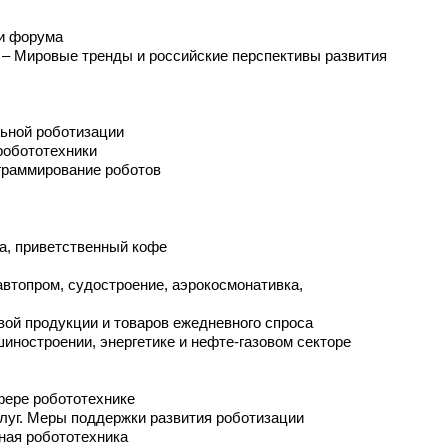
ии форума
 – Мировые тренды и российские перспективы развития
льной роботизации
робототехники
граммирование роботов
а, приветственный кофе
автопром, судостроение, аэрокосмонативка,
вой продукции и товаров ежедневного спроса
шиностроении, энергетике и нефте-газовом секторе
сфере робототехнике
слуг. Меры поддержки развития роботизации
ьная робототехника