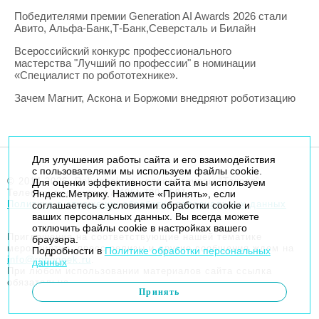
Победителями премии Generation AI Awards 2026 стали
Авито, Альфа-Банк,Т-Банк,Северсталь и Билайн
Всероссийский конкурс профессионального
мастерства "Лучший по профессии" в номинации
«Специалист по робототехнике».
Зачем Магнит, Аскона и Боржоми внедряют роботизацию
Для улучшения работы сайта и его взаимодействия
с пользователями мы используем файлы cookie.
© 2014-2026. Robogeek.ru - проект группы “Текарт”.
Для оценки эффективности сайта мы используем
Телефон редакции
+7(495) 790-7591
Яндекс.Метрику. Нажмите «Принять», если
Политика в отношении обработки персональных данных
соглашаетесь с условиями обработки cookie и
ваших персональных данных. Вы всегда можете
отключить файлы cookie в настройках вашего
Приглашения на соответствующие нашей тематике
браузера.
мероприятия, пресс-релизы и другие сообщения ждем на
Подробности в
Политике обработки персональных
info@robogeek.ru
.
данных
При любом использовании материалов сайта ссылка
обязательна.
Принять