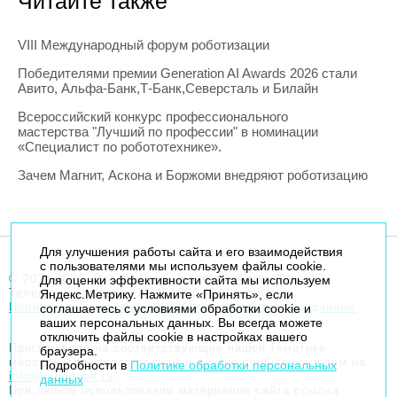
Читайте также
VIII Международный форум роботизации
Победителями премии Generation AI Awards 2026 стали
Авито, Альфа-Банк,Т-Банк,Северсталь и Билайн
Всероссийский конкурс профессионального
мастерства "Лучший по профессии" в номинации
«Специалист по робототехнике».
Зачем Магнит, Аскона и Боржоми внедряют роботизацию
Для улучшения работы сайта и его взаимодействия
с пользователями мы используем файлы cookie.
© 2014-2026. Robogeek.ru - проект группы “Текарт”.
Для оценки эффективности сайта мы используем
Телефон редакции
+7(495) 790-7591
Яндекс.Метрику. Нажмите «Принять», если
Политика в отношении обработки персональных данных
соглашаетесь с условиями обработки cookie и
ваших персональных данных. Вы всегда можете
отключить файлы cookie в настройках вашего
Приглашения на соответствующие нашей тематике
браузера.
мероприятия, пресс-релизы и другие сообщения ждем на
Подробности в
Политике обработки персональных
info@robogeek.ru
.
данных
При любом использовании материалов сайта ссылка