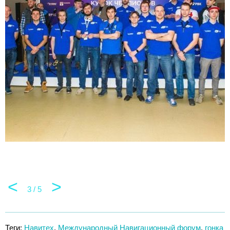
<
>
3 / 5
Теги:
Навитех
,
Международный Навигационный форум
,
гонка