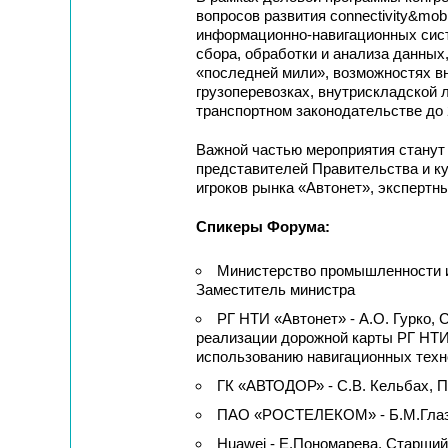
вопросов развития connectivity&mobi
информационно-навигационных сист
сбора, обработки и анализа данных
«последней мили», возможностях в
грузоперевозках, внутрискладской 
транспортном законодательстве до 
Важной частью мероприятия станут
представителей Правительства и к
игроков рынка «Автонет», экспертн
Спикеры Форума:
Министерство промышленности и
Заместитель министра
РГ НТИ «Автонет» - А.О. Гурко, 
реализации дорожной карты РГ НТИ
использованию навигационных тех
ГК «АВТОДОР» - С.В. Кельбах, 
ПАО «РОСТЕЛЕКОМ» - Б.М.Глазк
Huawei - Е.Пономарева, Старший