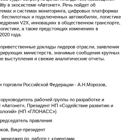
lity в экосистеме «Автонет». Речь пойдет об
емах и системах мониторинга, цифровых платформах
, беспилотных и подключенных автомобилях, логистике
недрения V2X, инновациях в общественном транспорте,
логистике, а также предстоящих изменениях в
2020 года.
 приветственные доклады лидеров отрасли, заявления
урирующих министерств, значимые сообщения крупных
ые выступления и свежие аналитические отчеты.
 торговли Российской Федерации - А.Н.Морозов,
Соруководитель рабочей группы по разработке и
 «Автонет», Президент НП «Содействие развитию и
нологий» (НП «ГЛОНАСС»)
Председатель правления
ов, Вице-президент
 менеджер по работе с клиентами