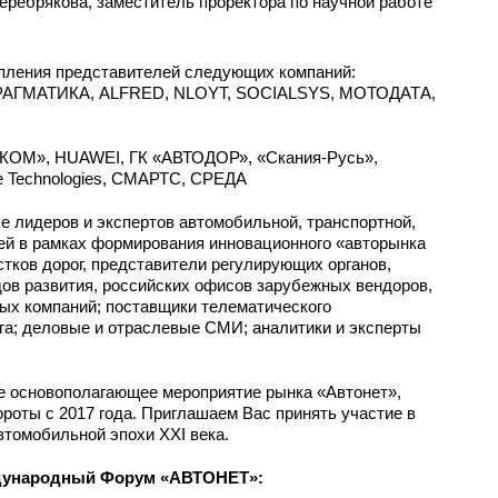
ребрякова, заместитель проректора по научной работе
пления представителей следующих компаний:
ПРАГМАТИКА, ALFRED, NLOYT, SOCIALSYS, МОТОДАТА,
М», HUAWEI, ГК «АВТОДОР», «Скания-Русь»,
e Technologies, СМАРТС, СРЕДА
 лидеров и экспертов автомобильной, транспортной,
ей в рамках формирования инновационного «авторынка
тков дорог, представители регулирующих органов,
ов развития, российских офисов зарубежных вендоров,
ых компаний; поставщики телематического
га; деловые и отраслевые СМИ; аналитики и эксперты
ое основополагающее мероприятие рынка «Автонет»,
роты с 2017 года. Приглашаем Вас принять участие в
томобильной эпохи XXI века.
ждународный Форум «АВТОНЕТ»: