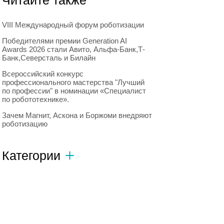
Читайте также
VIII Международный форум роботизации
Победителями премии Generation AI
Awards 2026 стали Авито, Альфа-Банк,Т-
Банк,Северсталь и Билайн
Всероссийский конкурс
профессионального мастерства "Лучший
по профессии" в номинации «Специалист
по робототехнике».
Зачем Магнит, Аскона и Боржоми внедряют
роботизацию
Категории
Автономный транспорт
593
Интересное о роботах
596
Искусственный интеллект
728