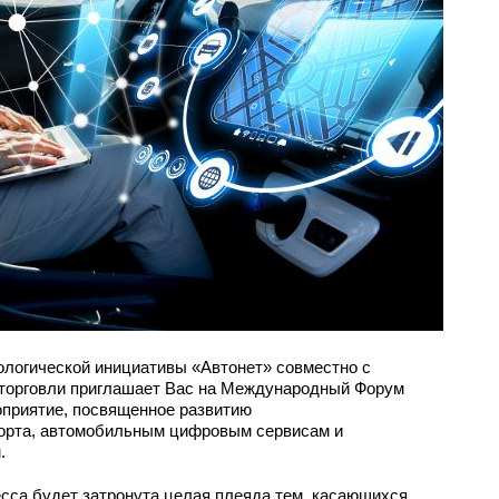
ологической инициативы «Автонет» совместно с
торговли приглашает Вас на Международный Форум
приятие, посвященное развитию
орта, автомобильным цифровым сервисам и
.
сса будет затронута целая плеяда тем, касающихся