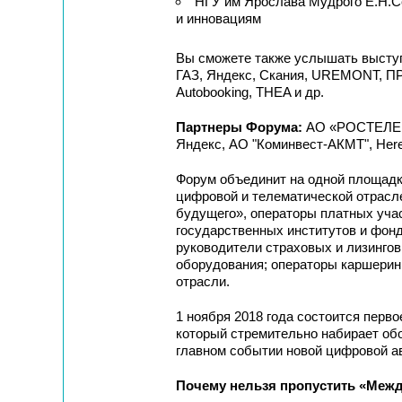
НГУ им Ярослава Мудрого Е.Н.Се
и инновациям
Вы сможете также услышать высту
ГАЗ, Яндекс, Скания, UREMONT, 
Autobooking, THEA и др.
Партнеры Форума:
АО «РОСТЕЛЕКО
Яндекс, АО "Коминвест-АКМТ", Her
Форум объединит на одной площадке
цифровой и телематической отрасл
будущего», операторы платных учас
государственных институтов и фонд
руководители страховых и лизингов
оборудования; операторы каршерин
отрасли.
1 ноября 2018 года состоится перв
который стремительно набирает обо
главном событии новой цифровой ав
Почему нельзя пропустить «Ме