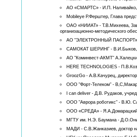
АО «СМАРТС» - И.П. Наливайко,
Mobileye Р.Ферштер, Глава пред
ОАО «НИИАТ» - Т.В.Михеева, За
организационно-методического обе
АО "ЭЛЕКТРОННЫЙ ПАСПОРТ» - 
САМОКАТ ШЕРИНГ - В.И.Быков,
АО "Коминвест-АКМТ" А.Халецки
HERE TECHNOLOGIES - П.В.Козло
GroozGo - А.В.Качурец, директор
ООО "Форт-Телеком" - В,С,Макар
I can deliver - Д.В. Рудаков, учре
ООО "Аврора роботикс" - В.Ю. С
ООО «СРЕДА» - Я.А.Домарацкий,
МГТУ им. Н.Э. Баумана - Д.О.Он
МАДИ - С.В.Жанказиев, доктор н