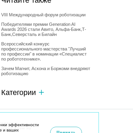
Читайте также
VIII Международный форум роботизации
Победителями премии Generation AI
Awards 2026 стали Авито, Альфа-Банк,Т-
Банк,Северсталь и Билайн
Всероссийский конкурс
профессионального мастерства "Лучший
по профессии" в номинации «Специалист
по робототехнике».
Зачем Магнит, Аскона и Боржоми внедряют
роботизацию
Категории
Автономный транспорт
593
Интересное о роботах
596
тематике
енки эффективности
Искусственный интеллект
728
бщения ждем на
e и ваших
Принять