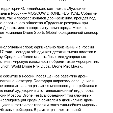
а территории Олимпийского комплекса «Лужники»
тиваль в России – MOSCOW DRONE FESTIVAL. Событие,
ей, так и профессионалов дрон-рейсинга, пройдет под
но-спортивного общества «Трудовые резервы» при
 Департамента спорта и туризма города Москвы.
т компания Drone Sports Global. официальный спонсор
».
хнологичный спорт, официально признанный в России
17 года – сегодня объединяет десятки тысяч пилотов и
иру. Среди наиболее масштабных международных
вления мировую известность обрели такие мероприятия,
Munich, World Drone Prix Dubai, Drone Prix Madrid.
ое событие в России, посвященное развитию дрон-
величине и статусу. Благодаря широкому освещению и
е положит начало развитию массового дрон-рейсинга в
ю новой аудитории в этот инновационный вид спорта.
сии Moscow Drone Festival объединит три ключевых
-квалификация среди любителей в дисциплине дрон-
щиков и гостей фестиваля и гонка сильнейших мировых
убежных рейсеров. В рамках развлекательной