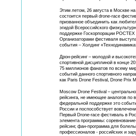
Этим летом, 26 августа в Москве н
состоится первый drone-race фес
призванное объединить как любител
эгидой Всероссийского физкультур
поддержке Госкорпорации РОСТЕХ и
Организаторами фестиваля выступае
события – Холдинг «Технодинамика
Дрон-рейсинг – молодой и высокоте
спортивной дисциплиной в конце 20
75 миллионов фанатов по всему м
событий данного спортивного напра
как Paris Drone Festival, Drone Prix 
Moscow Drone Festival – центральн
рейсинга, не имеющее аналогов по 
федеральной поддержке это событи
России и поспособствует вовлечени
Первый Drone-race фестиваль в Рос
элемента программы: соревнование
рейсинг, фан-программа для болель
профессионалов - российских и зар