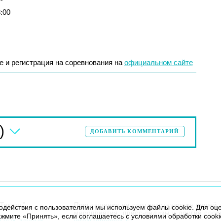
8:00
 и регистрация на соревнования на
официальном сайте
)
ДОБАВИТЬ КОММЕНТАРИЙ
Текарт”.
Приглашения на соответствующие нашей 
модействия с пользователями мы используем файлы cookie. Для оц
мероприятия, пресс-релизы и другие соо
жмите «Принять», если соглашаетесь с условиями обработки cooki
льных данных
info@robogeek.ru
.