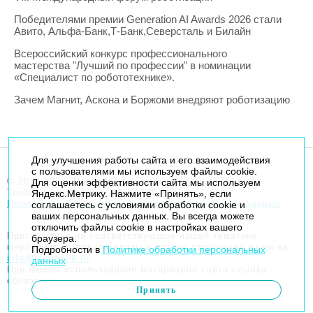
Победителями премии Generation AI Awards 2026 стали
Авито, Альфа-Банк,Т-Банк,Северсталь и Билайн
Всероссийский конкурс профессионального
мастерства "Лучший по профессии" в номинации
«Специалист по робототехнике».
Зачем Магнит, Аскона и Боржоми внедряют роботизацию
Для улучшения работы сайта и его взаимодействия
с пользователями мы используем файлы cookie.
© 2014-2026. Robogeek.ru - проект группы “Текарт”.
Для оценки эффективности сайта мы используем
Телефон редакции
+7(495) 790-7591
Яндекс.Метрику. Нажмите «Принять», если
Политика в отношении обработки персональных данных
соглашаетесь с условиями обработки cookie и
ваших персональных данных. Вы всегда можете
отключить файлы cookie в настройках вашего
Приглашения на соответствующие нашей тематике
браузера.
мероприятия, пресс-релизы и другие сообщения ждем на
Подробности в
Политике обработки персональных
info@robogeek.ru
.
данных
При любом использовании материалов сайта ссылка
обязательна.
Принять