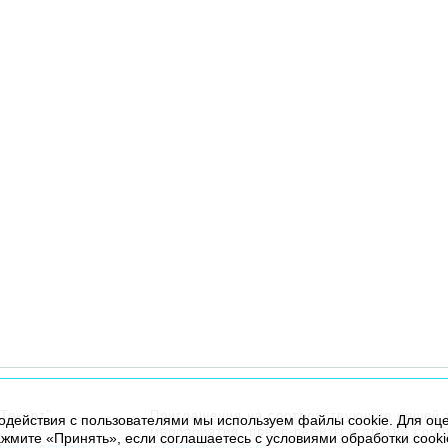
Текарт”.
Приглашения на соответствующие нашей 
модействия с пользователями мы используем файлы cookie. Для оц
мероприятия, пресс-релизы и другие соо
жмите «Принять», если соглашаетесь с условиями обработки cooki
льных данных
info@robogeek.ru
.