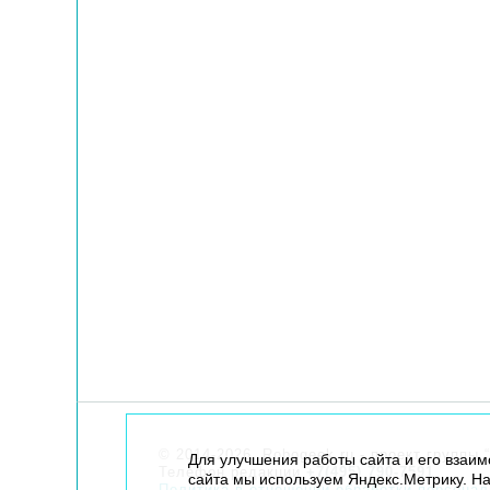
© 2014-2026. Robogeek.ru - проект группы “
Для улучшения работы сайта и его взаи
Телефон редакции
+7(495) 790-7591
сайта мы используем Яндекс.Метрику. На
Политика в отношении обработки персона