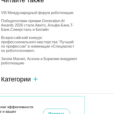
Читайте также
VIII Международный форум роботизации
Победителями премии Generation AI
Awards 2026 стали Авито, Альфа-Банк,Т-
Банк,Северсталь и Билайн
Всероссийский конкурс
профессионального мастерства "Лучший
по профессии" в номинации «Специалист
по робототехнике».
Зачем Магнит, Аскона и Боржоми внедряют
роботизацию
Категории
Автономный транспорт
593
Интересное о роботах
596
тематике
енки эффективности
Искусственный интеллект
728
бщения ждем на
e и ваших
Принять