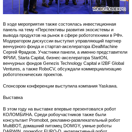
В ходе мероприятия также состоялась инвестиционная
панель на тему «Перспективы развития экосистемы и
вывода продуктов на рынок в сфере робототехники в РФ».
Модератором дискуссии выступил управляющий партнер
венчурного фонда и стартап-акселератора iDealMachine
Сергей Фрадков. Участники панели, а именно представители
ФРИИ, Starta Capital, бизнес-акселератора StartON,
венчурных фондов Genezis Technology Capital и I2BF Global
Ventures, а также RoboCV, обсуждали коммерциализацию
робототехнических проектов.
Спонсором конференции выступила компания Yaskawa.
Выставка
В этом году на выставке впервые презентовался робот
КОЛОМБИНА. Среди робоучастников также были
консультант Promobot, рекламно-развлекательный робот
MultiBOT, домашний питомец DOMGY, умные роботы
DARWIN, промобот FURO-D, интерактивный робот