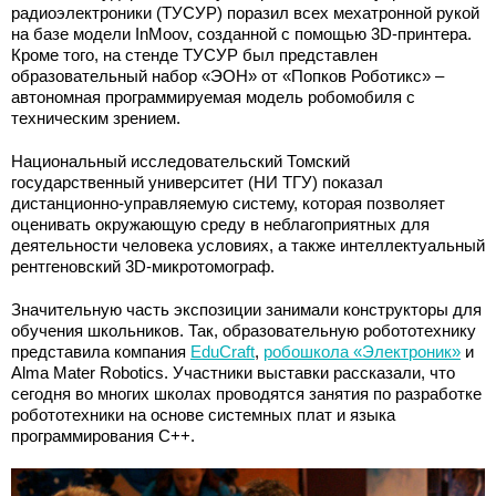
радиоэлектроники (ТУСУР) поразил всех мехатронной рукой
на базе модели InMoov, созданной с помощью 3D-принтера.
Кроме того, на стенде ТУСУР был представлен
образовательный набор «ЭОН» от «Попков Роботикс» –
автономная программируемая модель робомобиля с
техническим зрением.
Национальный исследовательский Томский
государственный университет (НИ ТГУ) показал
дистанционно-управляемую систему, которая позволяет
оценивать окружающую среду в неблагоприятных для
деятельности человека условиях, а также интеллектуальный
рентгеновский 3D-микротомограф.
Значительную часть экспозиции занимали конструкторы для
обучения школьников. Так, образовательную робототехнику
представила компания
EduCraft
,
робошкола «Электроник»
и
Alma Mater Robotics. Участники выставки рассказали, что
сегодня во многих школах проводятся занятия по разработке
робототехники на основе системных плат и языка
программирования С++.