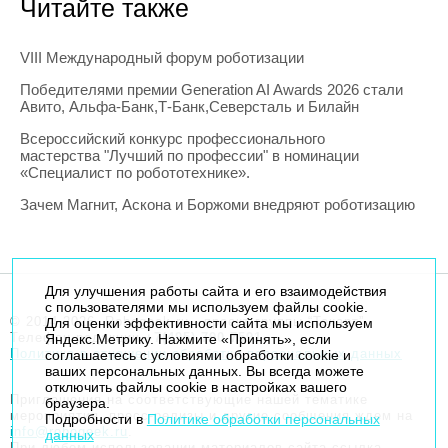
Читайте также
VIII Международный форум роботизации
Победителями премии Generation AI Awards 2026 стали
Авито, Альфа-Банк,Т-Банк,Северсталь и Билайн
Всероссийский конкурс профессионального
мастерства "Лучший по профессии" в номинации
«Специалист по робототехнике».
Зачем Магнит, Аскона и Боржоми внедряют роботизацию
Для улучшения работы сайта и его взаимодействия
с пользователями мы используем файлы cookie.
© 2014-2026. Robogeek.ru - проект группы “Текарт”.
Для оценки эффективности сайта мы используем
Телефон редакции
+7(495) 790-7591
Яндекс.Метрику. Нажмите «Принять», если
Политика в отношении обработки персональных данных
соглашаетесь с условиями обработки cookie и
ваших персональных данных. Вы всегда можете
отключить файлы cookie в настройках вашего
Приглашения на соответствующие нашей тематике
браузера.
мероприятия, пресс-релизы и другие сообщения ждем на
Подробности в
Политике обработки персональных
info@robogeek.ru
.
данных
При любом использовании материалов сайта ссылка