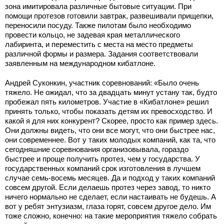
зона имитировала различные бытовые ситуации. При
помощи протезов готовили завтрак, развешивали прищепки,
переносили посуду. Также пилотам было необходимо
провести кольцо, не задевая края металлического
лабиринта, и переместить с места на место предметы
различной формы и размера. Задания соответствовали
заявленным на международном кибатлоне.
Андрей Суконкин, участник соревнований: «Было очень
тяжело. Не ожидал, что за двадцать минут устану так, будто
пробежал пять километров. Участие в «Кибатлоне» решил
принять только, чтобы показать детям их превосходство. И
какой я для них конкурент? Скорее, просто как пример здесь.
Они должны видеть, что они все могут, что они быстрее нас,
они современнее. Вот у таких молодых компаний, как та, что
сегодняшние соревнования организовывала, гораздо
быстрее и проще получить протез, чем у государства. У
государственных компаний срок изготовления в лучшем
случае семь-восемь месяцев. Да и подход у таких компаний
совсем другой. Если делаешь протез через завод, то никто
ничего нормально не сделает, если настаивать не будешь. А
вот у ребят энтузиазм, глаза горят, совсем другое дело. Им
тоже сложно, конечно: на такие мероприятия тяжело собрать