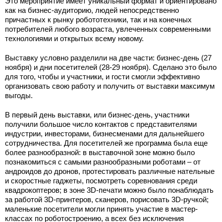
Это мероприятие имеет уникальный формат и ориентировано
как на бизнес-аудиторию, людей непосредственно
причастных к рынку робототехники, так и на конечных
потребителей любого возраста, увлеченных современными
технологиями и открытых всему новому.
Выставку условно разделили на две части: бизнес-день (27
ноября) и дни посетителей (28-29 ноября). Сделано это было
для того, чтобы и участники, и гости смогли эффективно
организовать свою работу и получить от выставки максимум
выгоды.
В первый день выставки, или бизнес-день, участники
получили большое число контактов с представителями
индустрии, инвесторами, бизнесменами для дальнейшего
сотрудничества. Для посетителей же программа была еще
более разнообразной: в выставочной зоне можно было
познакомиться с самыми разнообразными роботами – от
андроидов до дронов, протестировать различные нательные
и скоростные гаджеты, посмотреть соревнования среди
квадрокоптеров; в зоне 3D-печати можно было понаблюдать
за работой 3D-принтеров, сканеров, порисовать 3D-ручкой;
маленькие посетители могли принять участие в мастер-
классах по роботостроению, а всех без исключения