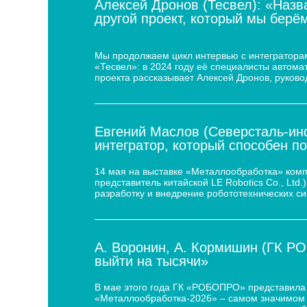
Алексей Дронов (Тесвел): «Назв
другой проект, который мы берём
Кейс по автоматизации укладки сыра для
Мы продолжаем цикл интервью с интеграторам
«Тесвел»: в 2024 году её специалисты автом
проекта рассказывает Алексей Дронов, руково
Евгений Маслов (Северсталь-инф
интегратор, который способен п
14 мая на выставке «Металлообработка» ком
представитель китайской LE Robotics Co., Lt
разработку и внедрение робототехнических с
А. Воронин, А. Кормишин (ГК Р
выйти на тысячи»
В мае этого года ГК «РОБОПРО» представила 
«Металлообработка-2026» – самом значимом 