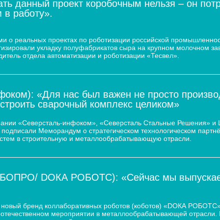
ать данный проект коробочным нельзя – он пот
 в работу».
 молочного завода
и о реальных проектах по роботизации российской промышленнос
атизировали укладку полуфабрикатов сыра на крупном молочном за
дитель отдела автоматизации и роботизации «Тесвел».
оком): «Для нас был важен не просто произво
остроить сварочный комплекс целиком»
пании «Северсталь-инфоком», «Северсталь Стальные Решения» и
d.) подписали Меморандум о стратегическом технологическом парт
истем в строительную и металлообрабатывающую отрасли.
ОБОПРО/ DOКА РОБОТС): «Сейчас мы выпускаем
новый бренд коллаборативных роботов (коботов) «DОКА РОБОТС».
отечественном мероприятии в металлообрабатывающей отрасли. По