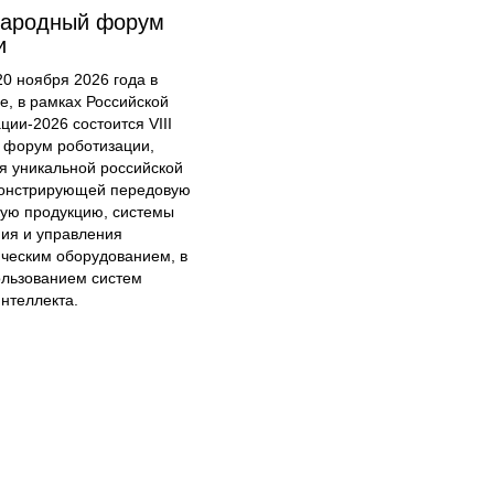
народный форум
и
20 ноября 2026 года в
е, в рамках Российской
ции-2026 состоится VIII
форум роботизации,
я уникальной российской
онстрирующей передовую
кую продукцию, системы
ия и управления
ческим оборудованием, в
ользованием систем
интеллекта.