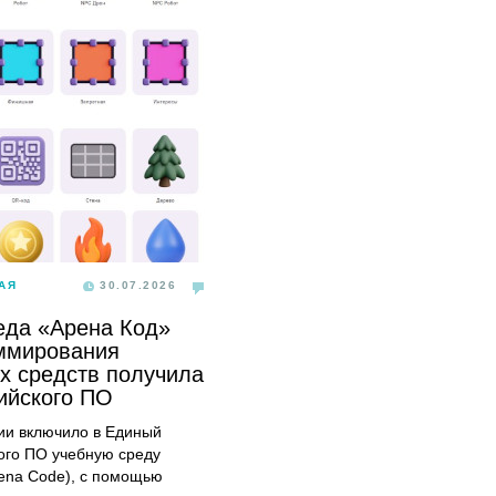
АЯ
30.07.2026
еда «Арена Код»
ммирования
х средств получила
сийского ПО
и включило в Единый
ого ПО учебную среду
ena Code), с помощью