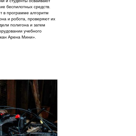
ки и студенты осваивают
ие беспилотных средств.
т в программе алгоритм
она и робота, проверяют их
дели полигона и затем
орудовании учебного
скан Арена Мини».