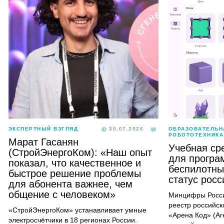
ЭКСПЕРТНЫЙ ВЗГЛЯД
30.07.2026
ОБРАЗОВАТЕЛЬН
РОБОТОТЕХНИКА
Марат Гасанян
Учебная ср
(СтройЭнергоКом): «Наш опыт
для програ
показал, что качественное и
беспилотны
быстрое решение проблемы
статус рос
для абонента важнее, чем
общение с человеком»
Минцифры Росси
реестр российск
«СтройЭнергоКом» устанавливает умные
«Арена Код» (Ar
электросчётчики в 18 регионах России.