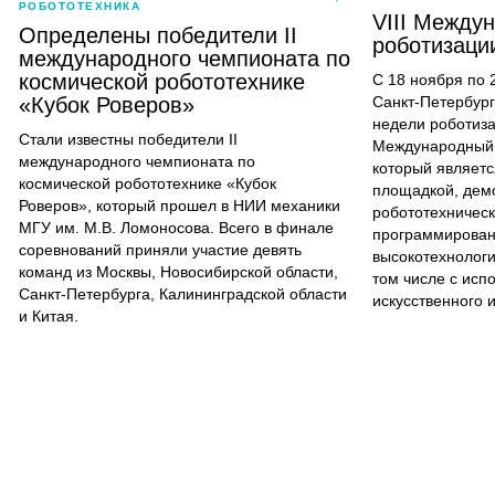
РОБОТОТЕХНИКА
VIII Между
Определены победители II
роботизаци
международного чемпионата по
космической робототехнике
С 18 ноября по 
«Кубок Роверов»
Санкт-Петербург
недели роботиза
Стали известны победители II
Международный 
международного чемпионата по
который являетс
космической робототехнике «Кубок
площадкой, дем
Роверов», который прошел в НИИ механики
робототехничес
МГУ им. М.В. Ломоносова. Всего в финале
программирован
соревнований приняли участие девять
высокотехнологи
команд из Москвы, Новосибирской области,
том числе с исп
Санкт-Петербурга, Калининградской области
искусственного 
и Китая.