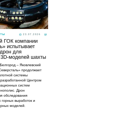
ОТЫ
23.07.2026
й ГОК компании
ь» испытывает
дрон для
 3D-моделей шахты
, Белгород – Яковлевский
Северсталь» продолжает
илотной системы
 разработанной Центром
иационных систем
ннополис. Дрон
ля обследования
 горных выработок и
ерных моделей.