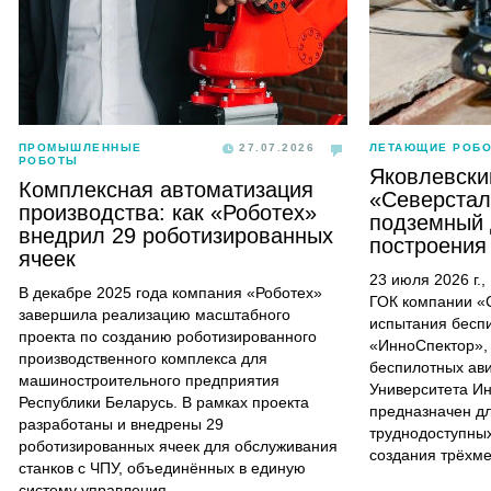
ПРОМЫШЛЕННЫЕ
27.07.2026
ЛЕТАЮЩИЕ РОБ
РОБОТЫ
Яковлевски
Комплексная автоматизация
«Северстал
производства: как «Роботех»
подземный 
внедрил 29 роботизированных
построения
ячеек
23 июля 2026 г.
В декабре 2025 года компания «Роботех»
ГОК компании «
завершила реализацию масштабного
испытания бесп
проекта по созданию роботизированного
«ИнноСпектор»,
производственного комплекса для
беспилотных ав
машиностроительного предприятия
Университета И
Республики Беларусь. В рамках проекта
предназначен д
разработаны и внедрены 29
труднодоступных
роботизированных ячеек для обслуживания
создания трёхм
станков с ЧПУ, объединённых в единую
систему управления.