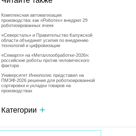
Читайте также
Комплексная автоматизация
производства: как «Роботех» внедрил 29
роботизированных ячеек
«Северсталь» и Правительство Калужской
области объединят усилия по внедрению
технологий и цифровизации
«Семаргл» на «Металлообработке-2026»:
российские роботы против человеческого
фактора
Университет Иннополис представил на
ПМЭФ-2026 решения для роботизированной
сортировки и укладки товаров на
производствах
Категории
Автономный транспорт
593
Интересное о роботах
596