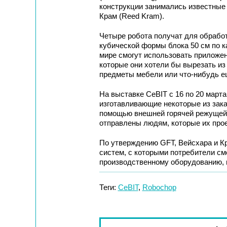
конструкции занимались известные
Крам (Reed Kram).
Четыре робота получат для обработ
кубической формы блока 50 см по к
мире смогут использовать приложе
которые они хотели бы вырезать из
предметы мебели или что-нибудь е
На выставке CeBIT с 16 по 20 март
изготавливающие некоторые из зак
помощью внешней горячей режущей 
отправлены людям, которые их про
По утверждению GFT, Вейсхара и К
систем, с которыми потребители с
производственному оборудованию, и
Теги:
CeBIT
,
Robochop