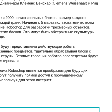
 дизайнеры Клеменс Вейсхар (Clemens Weisshaar) и Рид
ки 2000 полистирольных блоков, размер каждого
аждой грани. Начиная с 5 марта пользователи во всем
ние Robochop для разработки трехмерных объектов,
 этих блоков. Это могут быть абстрактные скульптуры,
ще.
а будут представлены действующие роботы,
азанных предметов, тщательно обрабатывая блоки с
струны. Готовые творения роботов впоследствии будут
ектировали.
рама Robochop является прообразом для будущих
могут получить прямой доступ к промышленному
спользуя для этого интернет.