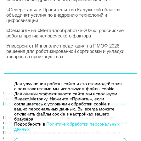
«Северсталь» и Правительство Калужской области
объединят усилия по внедрению технологий и
цифровизации
«Семаргл» на «Металлообработке-2026»: российские
роботы против человеческого фактора
Университет Иннополис представил на ПМЭФ-2026
решения для роботизированной сортировки и укладки
товаров на производствах
Для улучшения работы сайта и его взаимодействия
с пользователями мы используем файлы cookie.
© 2014-2026. Robogeek.ru - проект группы “Текарт”.
Для оценки эффективности сайта мы используем
Телефон редакции
+7(495) 790-7591
Яндекс.Метрику. Нажмите «Принять», если
Политика в отношении обработки персональных данных
соглашаетесь с условиями обработки cookie и
ваших персональных данных. Вы всегда можете
отключить файлы cookie в настройках вашего
Приглашения на соответствующие нашей тематике
браузера.
мероприятия, пресс-релизы и другие сообщения ждем на
Подробности в
Политике обработки персональных
info@robogeek.ru
.
данных
При любом использовании материалов сайта ссылка
обязательна.