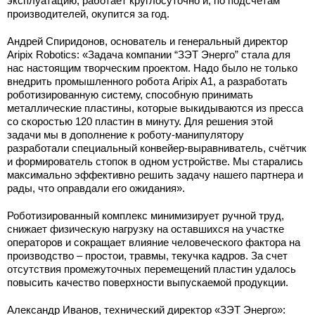
эксплуатацию, работает круглосуточно и, по подсчетам
производителей, окупится за год.
Андрей Спиридонов, основатель и генеральный директор
Aripix Robotics: «Задача компании “ЗЭТ Энерго” стала для
нас настоящим творческим проектом. Надо было не только
внедрить промышленного робота Aripix A1, а разработать
роботизированную систему, способную принимать
металлические пластины, которые выкидываются из пресса
со скоростью 120 пластин в минуту. Для решения этой
задачи мы в дополнение к роботу-манипулятору
разработали специальный конвейер-выравниватель, счётчик
и формирователь стопок в одном устройстве. Мы старались
максимально эффективно решить задачу нашего партнера и
рады, что оправдали его ожидания».
Роботизированный комплекс минимизирует ручной труд,
снижает физическую нагрузку на оставшихся на участке
операторов и сокращает влияние человеческого фактора на
производство – простои, травмы, текучка кадров. За счет
отсутствия промежуточных перемещений пластин удалось
повысить качество поверхности выпускаемой продукции.
Александр Иванов, технический директор «ЗЭТ Энерго»: