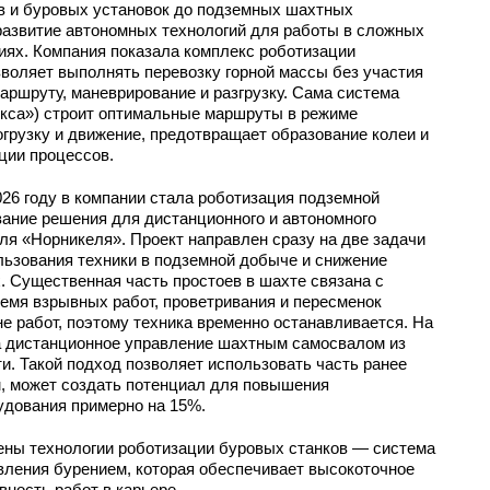
в и буровых установок до подземных шахтных
развитие автономных технологий для работы в сложных
иях. Компания показала комплекс роботизации
воляет выполнять перевозку горной массы без участия
ршруту, маневрирование и разгрузку. Сама система
екса») строит оптимальные маршруты в режиме
огрузку и движение, предотвращает образование колеи и
ции процессов.
26 году в компании стала роботизация подземной
ание решения для дистанционного и автономного
я «Норникеля». Проект направлен сразу на две задачи
зования техники в подземной добыче и снижение
. Существенная часть простоев в шахте связана с
ремя взрывных работ, проветривания и пересменок
не работ, поэтому техника временно останавливается. На
 дистанционное управление шахтным самосвалом из
ти. Такой подход позволяет использовать часть ранее
м, может создать потенциал для повышения
дования примерно на 15%.
ены технологии роботизации буровых станков — система
вления бурением, которая обеспечивает высокоточное
вность работ в карьере.