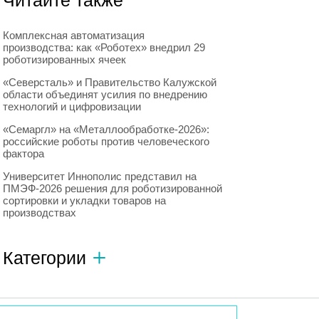
Читайте также
Комплексная автоматизация
производства: как «Роботех» внедрил 29
роботизированных ячеек
«Северсталь» и Правительство Калужской
области объединят усилия по внедрению
технологий и цифровизации
«Семаргл» на «Металлообработке-2026»:
российские роботы против человеческого
фактора
Университет Иннополис представил на
ПМЭФ-2026 решения для роботизированной
сортировки и укладки товаров на
производствах
Категории
Автономный транспорт
593
Интересное о роботах
596