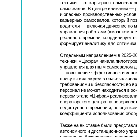
техники — от карьерных самосвало
самосвалов. В центре внимания — 
и опасных производственных услов
карьерных самосвалов, который поз
водителя — включая движение по ма
управления роботами («мозг компл
реального времени, координирует п
формирует аналитику для оптимиза
Отдельным направлением в 2025-20
техники. «Цифра» начала пилотиров
управления шахтным самосвалом дл
— повышение эффективности исполь
присутствия людей в опасных зонах
требованиями к безопасности: во в
персонал не может находиться в зо
первом этапе «Цифра» реализовала
операторского центра на поверхнос
недоступного времени и, по оценка
коэффициента использования обору
Также на выставке были представл
автономного и дистанционного упра
наведение, безопасность и непреры