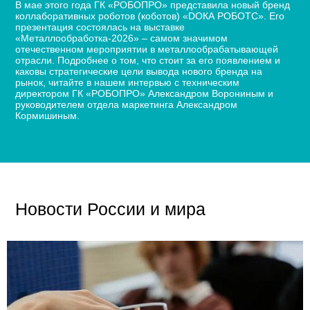
В мае этого года ГК «РОБОПРО» представила новый бренд
коллаборативных роботов (коботов) «DОКА РОБОТС». Его
презентация состоялась на выставке
«Металлообработка-2026» – самом значимом
отечественном мероприятии в металлообрабатывающей
отрасли. Подробнее о том, что стоит за его появлением и
каковы стратегические цели вывода нового бренда на
рынок, читайте в нашем интервью с техническим
директором ГК «РОБОПРО» Александром Ворониным и
руководителем отдела маркетинга Александром
Кормишиным.
Новости России и мира