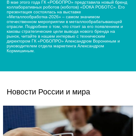
В мае этого года ГК «РОБОПРО» представила новый бренд
коллаборативных роботов (коботов) «DОКА РОБОТС». Его
презентация состоялась на выставке
«Металлообработка-2026» – самом значимом
отечественном мероприятии в металлообрабатывающей
отрасли. Подробнее о том, что стоит за его появлением и
каковы стратегические цели вывода нового бренда на
рынок, читайте в нашем интервью с техническим
директором ГК «РОБОПРО» Александром Ворониным и
руководителем отдела маркетинга Александром
Кормишиным.
Новости России и мира