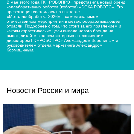
В мае этого года ГК «РОБОПРО» представила новый бренд
коллаборативных роботов (коботов) «DОКА РОБОТС». Его
презентация состоялась на выставке
«Металлообработка-2026» – самом значимом
отечественном мероприятии в металлообрабатывающей
отрасли. Подробнее о том, что стоит за его появлением и
каковы стратегические цели вывода нового бренда на
рынок, читайте в нашем интервью с техническим
директором ГК «РОБОПРО» Александром Ворониным и
руководителем отдела маркетинга Александром
Кормишиным.
Новости России и мира