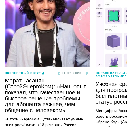
ЭКСПЕРТНЫЙ ВЗГЛЯД
30.07.2026
ОБРАЗОВАТЕЛЬН
РОБОТОТЕХНИКА
Марат Гасанян
Учебная ср
(СтройЭнергоКом): «Наш опыт
для програ
показал, что качественное и
беспилотны
быстрое решение проблемы
статус рос
для абонента важнее, чем
общение с человеком»
Минцифры Росси
реестр российск
«СтройЭнергоКом» устанавливает умные
«Арена Код» (Ar
электросчётчики в 18 регионах России.