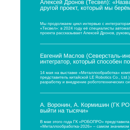
Алексей Дронов (Тесвел): «Назв
другой проект, который мы берём
Кейс по автоматизации укладки сыра для
Мы продолжаем цикл интервью с интеграторам
«Тесвел»: в 2024 году её специалисты автом
проекта рассказывает Алексей Дронов, руково
Евгений Маслов (Северсталь-инф
интегратор, который способен п
14 мая на выставке «Металлообработка» ком
представитель китайской LE Robotics Co., Lt
разработку и внедрение робототехнических с
А. Воронин, А. Кормишин (ГК Р
выйти на тысячи»
В мае этого года ГК «РОБОПРО» представила 
«Металлообработка-2026» – самом значимом 