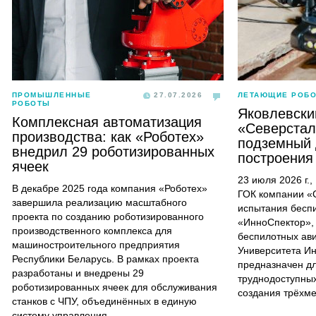
ПРОМЫШЛЕННЫЕ
27.07.2026
ЛЕТАЮЩИЕ РОБ
РОБОТЫ
Яковлевски
Комплексная автоматизация
«Северстал
производства: как «Роботех»
подземный 
внедрил 29 роботизированных
построения
ячеек
23 июля 2026 г.
В декабре 2025 года компания «Роботех»
ГОК компании «
завершила реализацию масштабного
испытания бесп
проекта по созданию роботизированного
«ИнноСпектор»,
производственного комплекса для
беспилотных ав
машиностроительного предприятия
Университета И
Республики Беларусь. В рамках проекта
предназначен д
разработаны и внедрены 29
труднодоступных
роботизированных ячеек для обслуживания
создания трёхм
станков с ЧПУ, объединённых в единую
систему управления.