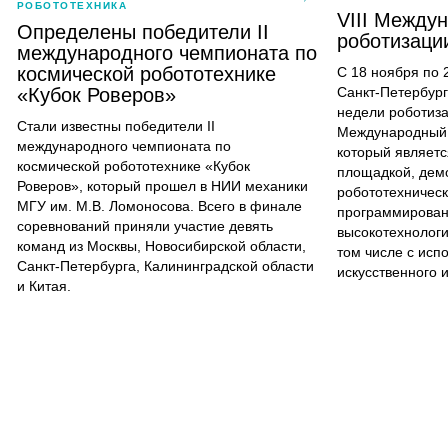
РОБОТОТЕХНИКА
VIII Между
Определены победители II
роботизаци
международного чемпионата по
космической робототехнике
С 18 ноября по 
«Кубок Роверов»
Санкт-Петербург
недели роботиза
Стали известны победители II
Международный 
международного чемпионата по
который являетс
космической робототехнике «Кубок
площадкой, дем
Роверов», который прошел в НИИ механики
робототехничес
МГУ им. М.В. Ломоносова. Всего в финале
программирован
соревнований приняли участие девять
высокотехнологи
команд из Москвы, Новосибирской области,
том числе с исп
Санкт-Петербурга, Калининградской области
искусственного 
и Китая.