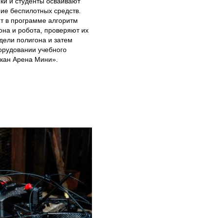
ки и студенты осваивают
ие беспилотных средств.
т в программе алгоритм
она и робота, проверяют их
дели полигона и затем
орудовании учебного
скан Арена Мини».