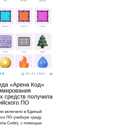
АЯ
30.07.2026
еда «Арена Код»
ммирования
х средств получила
сийского ПО
и включило в Единый
ого ПО учебную среду
ena Code), с помощью