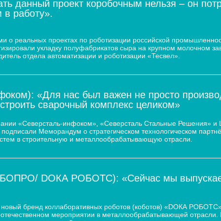
ать данный проект коробочным нельзя – он пот
 в работу».
 молочного завода
и о реальных проектах по роботизации российской промышленнос
атизировали укладку полуфабрикатов сыра на крупном молочном за
дитель отдела автоматизации и роботизации «Тесвел».
оком): «Для нас был важен не просто произво
остроить сварочный комплекс целиком»
пании «Северсталь-инфоком», «Северсталь Стальные Решения» и
d.) подписали Меморандум о стратегическом технологическом парт
истем в строительную и металлообрабатывающую отрасли.
ОБОПРО/ DOКА РОБОТС): «Сейчас мы выпускаем
новый бренд коллаборативных роботов (коботов) «DОКА РОБОТС».
отечественном мероприятии в металлообрабатывающей отрасли. По