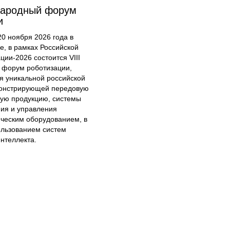
народный форум
и
20 ноября 2026 года в
е, в рамках Российской
ции-2026 состоится VIII
форум роботизации,
я уникальной российской
онстрирующей передовую
кую продукцию, системы
ия и управления
ческим оборудованием, в
ользованием систем
интеллекта.