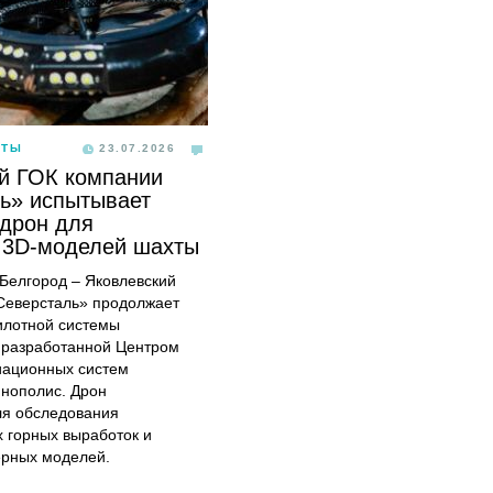
ОТЫ
23.07.2026
й ГОК компании
ь» испытывает
дрон для
 3D-моделей шахты
, Белгород – Яковлевский
Северсталь» продолжает
илотной системы
 разработанной Центром
иационных систем
ннополис. Дрон
ля обследования
 горных выработок и
ерных моделей.