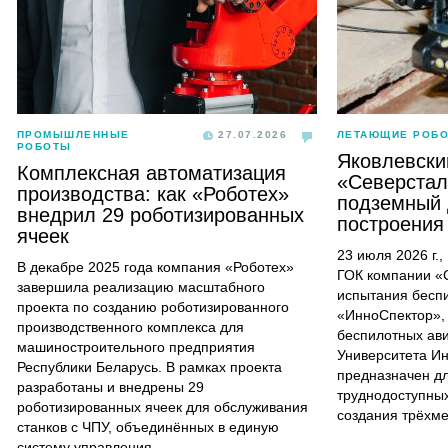
ПРОМЫШЛЕННЫЕ
27.07.2026
ЛЕТАЮЩИЕ РОБ
РОБОТЫ
Яковлевски
Комплексная автоматизация
«Северстал
производства: как «Роботех»
подземный 
внедрил 29 роботизированных
построения
ячеек
23 июля 2026 г.
В декабре 2025 года компания «Роботех»
ГОК компании «
завершила реализацию масштабного
испытания бесп
проекта по созданию роботизированного
«ИнноСпектор»,
производственного комплекса для
беспилотных ав
машиностроительного предприятия
Университета И
Республики Беларусь. В рамках проекта
предназначен д
разработаны и внедрены 29
труднодоступных
роботизированных ячеек для обслуживания
создания трёхм
станков с ЧПУ, объединённых в единую
систему управления.