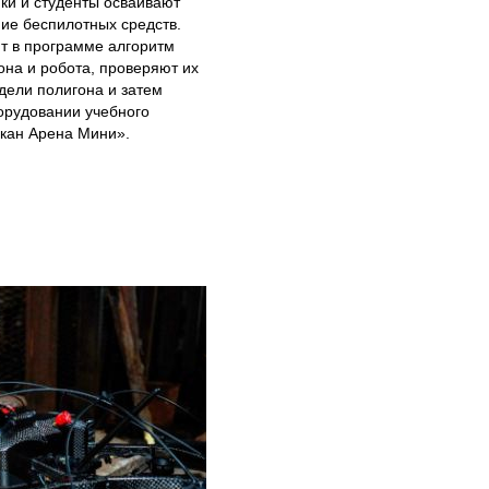
ки и студенты осваивают
ие беспилотных средств.
т в программе алгоритм
она и робота, проверяют их
дели полигона и затем
орудовании учебного
скан Арена Мини».