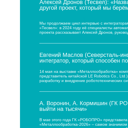
Алексей Дронов (Тесвел): «Назв
другой проект, который мы берём
Кейс по автоматизации укладки сыра для
Мы продолжаем цикл интервью с интеграторам
«Тесвел»: в 2024 году её специалисты автом
проекта рассказывает Алексей Дронов, руково
Евгений Маслов (Северсталь-инф
интегратор, который способен п
14 мая на выставке «Металлообработка» ком
представитель китайской LE Robotics Co., Lt
разработку и внедрение робототехнических с
А. Воронин, А. Кормишин (ГК Р
выйти на тысячи»
В мае этого года ГК «РОБОПРО» представила 
«Металлообработка-2026» – самом значимом 