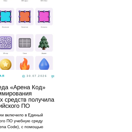
АЯ
30.07.2026
еда «Арена Код»
ммирования
х средств получила
сийского ПО
и включило в Единый
ого ПО учебную среду
ena Code), с помощью