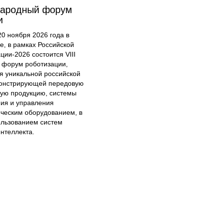
народный форум
и
20 ноября 2026 года в
е, в рамках Российской
ции-2026 состоится VIII
форум роботизации,
я уникальной российской
онстрирующей передовую
кую продукцию, системы
ия и управления
ческим оборудованием, в
ользованием систем
интеллекта.