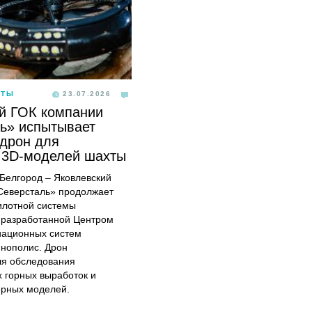
ОТЫ
23.07.2026
й ГОК компании
ь» испытывает
дрон для
 3D-моделей шахты
, Белгород – Яковлевский
Северсталь» продолжает
илотной системы
 разработанной Центром
иационных систем
ннополис. Дрон
ля обследования
 горных выработок и
ерных моделей.