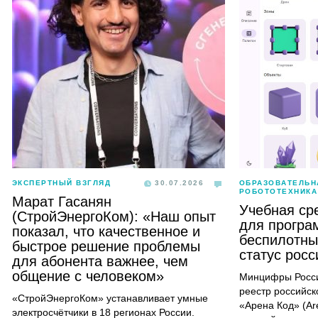
ЭКСПЕРТНЫЙ ВЗГЛЯД
30.07.2026
ОБРАЗОВАТЕЛЬН
РОБОТОТЕХНИКА
Марат Гасанян
Учебная ср
(СтройЭнергоКом): «Наш опыт
для програ
показал, что качественное и
беспилотны
быстрое решение проблемы
статус рос
для абонента важнее, чем
общение с человеком»
Минцифры Росси
реестр российск
«СтройЭнергоКом» устанавливает умные
«Арена Код» (Ar
электросчётчики в 18 регионах России.