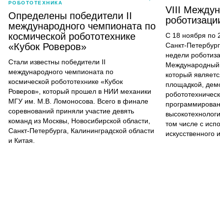
РОБОТОТЕХНИКА
VIII Между
Определены победители II
роботизаци
международного чемпионата по
космической робототехнике
С 18 ноября по 
«Кубок Роверов»
Санкт-Петербург
недели роботиза
Стали известны победители II
Международный 
международного чемпионата по
который являетс
космической робототехнике «Кубок
площадкой, дем
Роверов», который прошел в НИИ механики
робототехничес
МГУ им. М.В. Ломоносова. Всего в финале
программирован
соревнований приняли участие девять
высокотехнологи
команд из Москвы, Новосибирской области,
том числе с исп
Санкт-Петербурга, Калининградской области
искусственного 
и Китая.