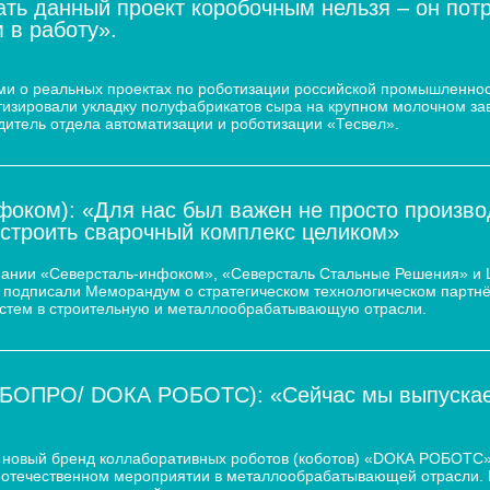
ать данный проект коробочным нельзя – он пот
 в работу».
 молочного завода
и о реальных проектах по роботизации российской промышленнос
атизировали укладку полуфабрикатов сыра на крупном молочном за
дитель отдела автоматизации и роботизации «Тесвел».
оком): «Для нас был важен не просто произво
остроить сварочный комплекс целиком»
пании «Северсталь-инфоком», «Северсталь Стальные Решения» и
d.) подписали Меморандум о стратегическом технологическом парт
истем в строительную и металлообрабатывающую отрасли.
ОБОПРО/ DOКА РОБОТС): «Сейчас мы выпускаем
новый бренд коллаборативных роботов (коботов) «DОКА РОБОТС».
отечественном мероприятии в металлообрабатывающей отрасли. По