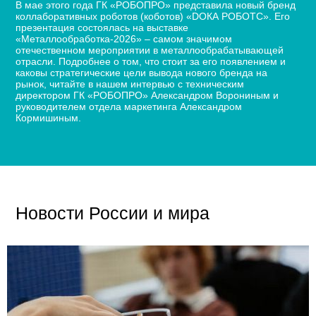
В мае этого года ГК «РОБОПРО» представила новый бренд
коллаборативных роботов (коботов) «DОКА РОБОТС». Его
презентация состоялась на выставке
«Металлообработка-2026» – самом значимом
отечественном мероприятии в металлообрабатывающей
отрасли. Подробнее о том, что стоит за его появлением и
каковы стратегические цели вывода нового бренда на
рынок, читайте в нашем интервью с техническим
директором ГК «РОБОПРО» Александром Ворониным и
руководителем отдела маркетинга Александром
Кормишиным.
Новости России и мира