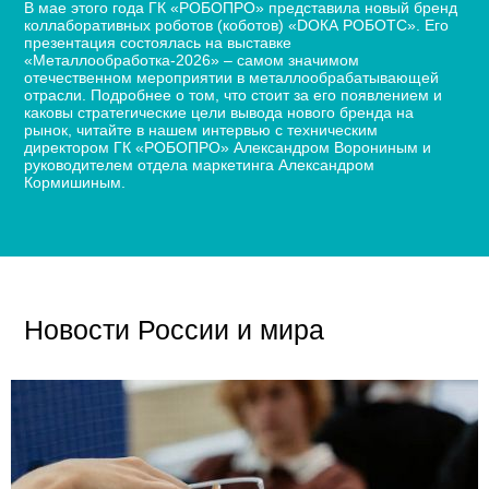
В мае этого года ГК «РОБОПРО» представила новый бренд
коллаборативных роботов (коботов) «DОКА РОБОТС». Его
презентация состоялась на выставке
«Металлообработка-2026» – самом значимом
отечественном мероприятии в металлообрабатывающей
отрасли. Подробнее о том, что стоит за его появлением и
каковы стратегические цели вывода нового бренда на
рынок, читайте в нашем интервью с техническим
директором ГК «РОБОПРО» Александром Ворониным и
руководителем отдела маркетинга Александром
Кормишиным.
Новости России и мира