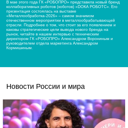
В мае этого года ГК «РОБОПРО» представила новый бренд
коллаборативных роботов (коботов) «DОКА РОБОТС». Его
презентация состоялась на выставке
«Металлообработка-2026» – самом значимом
отечественном мероприятии в металлообрабатывающей
отрасли. Подробнее о том, что стоит за его появлением и
каковы стратегические цели вывода нового бренда на
рынок, читайте в нашем интервью с техническим
директором ГК «РОБОПРО» Александром Ворониным и
руководителем отдела маркетинга Александром
Кормишиным.
Новости России и мира