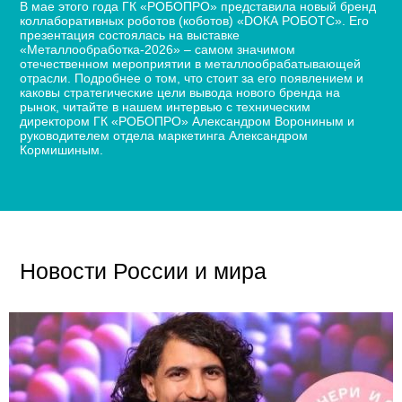
В мае этого года ГК «РОБОПРО» представила новый бренд
коллаборативных роботов (коботов) «DОКА РОБОТС». Его
презентация состоялась на выставке
«Металлообработка-2026» – самом значимом
отечественном мероприятии в металлообрабатывающей
отрасли. Подробнее о том, что стоит за его появлением и
каковы стратегические цели вывода нового бренда на
рынок, читайте в нашем интервью с техническим
директором ГК «РОБОПРО» Александром Ворониным и
руководителем отдела маркетинга Александром
Кормишиным.
Новости России и мира