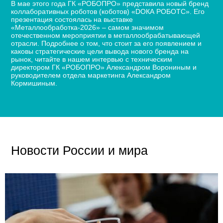
В мае этого года ГК «РОБОПРО» представила новый бренд
коллаборативных роботов (коботов) «DОКА РОБОТС». Его
презентация состоялась на выставке
«Металлообработка-2026» – самом значимом
отечественном мероприятии в металлообрабатывающей
отрасли. Подробнее о том, что стоит за его появлением и
каковы стратегические цели вывода нового бренда на
рынок, читайте в нашем интервью с техническим
директором ГК «РОБОПРО» Александром Ворониным и
руководителем отдела маркетинга Александром
Кормишиным.
Новости России и мира