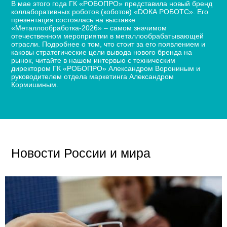
В мае этого года ГК «РОБОПРО» представила новый бренд
коллаборативных роботов (коботов) «DОКА РОБОТС». Его
презентация состоялась на выставке
«Металлообработка-2026» – самом значимом
отечественном мероприятии в металлообрабатывающей
отрасли. Подробнее о том, что стоит за его появлением и
каковы стратегические цели вывода нового бренда на
рынок, читайте в нашем интервью с техническим
директором ГК «РОБОПРО» Александром Ворониным и
руководителем отдела маркетинга Александром
Кормишиным.
Новости России и мира