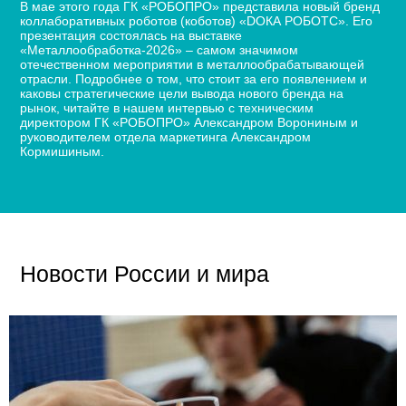
В мае этого года ГК «РОБОПРО» представила новый бренд
коллаборативных роботов (коботов) «DОКА РОБОТС». Его
презентация состоялась на выставке
«Металлообработка-2026» – самом значимом
отечественном мероприятии в металлообрабатывающей
отрасли. Подробнее о том, что стоит за его появлением и
каковы стратегические цели вывода нового бренда на
рынок, читайте в нашем интервью с техническим
директором ГК «РОБОПРО» Александром Ворониным и
руководителем отдела маркетинга Александром
Кормишиным.
Новости России и мира