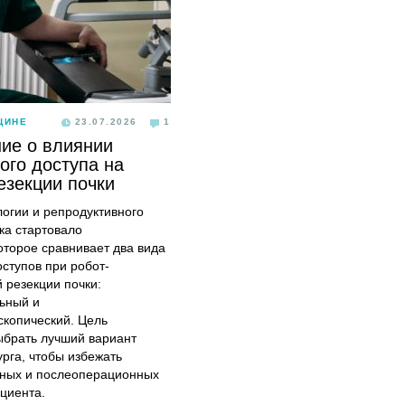
ЦИНЕ
23.07.2026
1
ие о влиянии
ого доступа на
езекции почки
логии и репродуктивного
ка стартовало
оторое сравнивает два вида
оступов при робот-
 резекции почки:
ьный и
скопический. Цель
ыбрать лучший вариант
урга, чтобы избежать
ных и послеоперационных
циента.