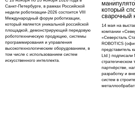
С 18 ноября по 20 ноября 2026 года в
манипулятор
Санкт-Петербурге, в рамках Российской
который сп
недели роботизации-2026 состоится VIII
сварочный 
Международный форум роботизации,
который является уникальной российской
14 мая на выст
площадкой, демонстрирующей передовую
компании «Севе
робототехническую продукцию, системы
«Северсталь Ст
программирования и управления
ROBOTICS (офи
высокотехнологическим оборудованием, в
представитель ки
том числе с использованием систем
Ltd.) подписали
искусственного интеллекта.
стратегическом 
партнёрстве, н
разработку и вн
систем в строит
металлообрабат