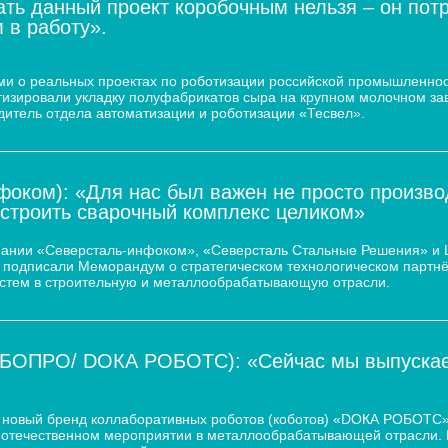
ать данный проект коробочным нельзя – он пот
 в работу».
 молочного завода
и о реальных проектах по роботизации российской промышленнос
атизировали укладку полуфабрикатов сыра на крупном молочном за
дитель отдела автоматизации и роботизации «Тесвел».
оком): «Для нас был важен не просто произво
остроить сварочный комплекс целиком»
пании «Северсталь-инфоком», «Северсталь Стальные Решения» и
d.) подписали Меморандум о стратегическом технологическом парт
истем в строительную и металлообрабатывающую отрасли.
ОБОПРО/ DOКА РОБОТС): «Сейчас мы выпускаем
новый бренд коллаборативных роботов (коботов) «DОКА РОБОТС».
отечественном мероприятии в металлообрабатывающей отрасли. По