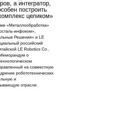
ов, а интегратор,
особен построить
комплекс целиком»
авке «Металлообработка»
рсталь-инфоком»,
альные Решения» и LE
циальный российский
тайской LE Robotics Co.,
 Меморандум о
технологическом
аправленный на совместную
едрение робототехнических
ельную и
ывающую отрасли.