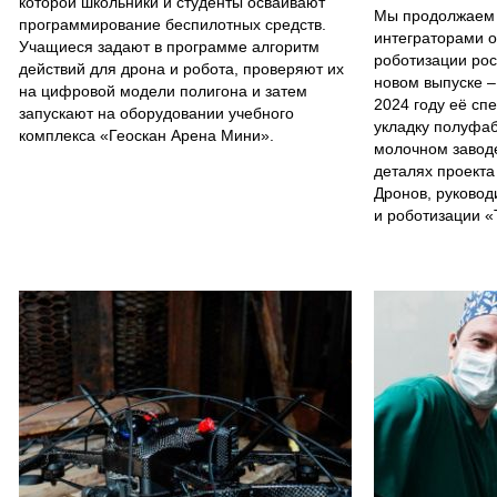
которой школьники и студенты осваивают
Мы продолжаем 
программирование беспилотных средств.
интеграторами о
Учащиеся задают в программе алгоритм
роботизации ро
действий для дрона и робота, проверяют их
новом выпуске –
на цифровой модели полигона и затем
2024 году её сп
запускают на оборудовании учебного
укладку полуфаб
комплекса «Геоскан Арена Мини».
молочном заводе
деталях проекта
Дронов, руковод
и роботизации «