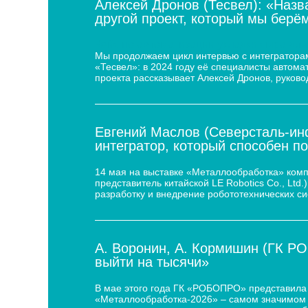
Алексей Дронов (Тесвел): «Назв
другой проект, который мы берём
Кейс по автоматизации укладки сыра для
Мы продолжаем цикл интервью с интеграторам
«Тесвел»: в 2024 году её специалисты автом
проекта рассказывает Алексей Дронов, руково
Евгений Маслов (Северсталь-инф
интегратор, который способен п
14 мая на выставке «Металлообработка» ком
представитель китайской LE Robotics Co., Lt
разработку и внедрение робототехнических с
А. Воронин, А. Кормишин (ГК Р
выйти на тысячи»
В мае этого года ГК «РОБОПРО» представила 
«Металлообработка-2026» – самом значимом 