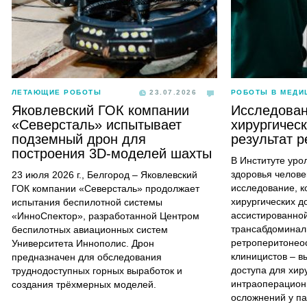
ЛЕТАЮЩИЕ РОБОТЫ
23.07.2026
РОБОТЫ В МЕДИ
Яковлевский ГОК компании
Исследован
«Северсталь» испытывает
хирургическ
подземный дрон для
результат р
построения 3D-моделей шахты
В Институте уро
здоровья челове
23 июля 2026 г., Белгород – Яковлевский
исследование, к
ГОК компании «Северсталь» продолжает
хирургических д
испытания беспилотной системы
ассистированной
«ИнноСпектор», разработанной Центром
трансабдоминал
беспилотных авиационных систем
ретроперитонео
Университета Иннополис. Дрон
клиницистов – в
предназначен для обследования
доступа для хир
труднодоступных горных выработок и
интраоперацион
создания трёхмерных моделей.
осложнений у па