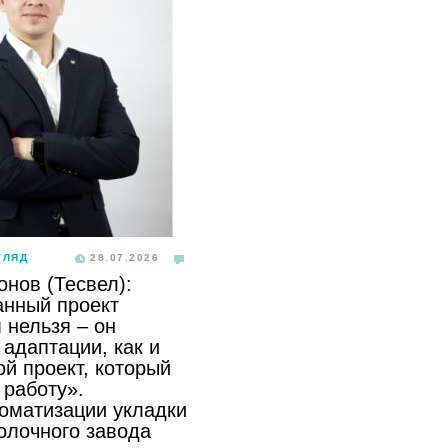
ГЛЯД
28.07.2026
онов (Тесвел):
анный проект
 нельзя – он
адаптации, как и
й проект, который
 работу».
томатизации укладки
олочного завода