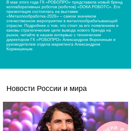
В мае этого года ГК «РОБОПРО» представила новый бренд
коллаборативных роботов (коботов) «DОКА РОБОТС». Его
презентация состоялась на выставке
«Металлообработка-2026» – самом значимом
отечественном мероприятии в металлообрабатывающей
отрасли. Подробнее о том, что стоит за его появлением и
каковы стратегические цели вывода нового бренда на
рынок, читайте в нашем интервью с техническим
директором ГК «РОБОПРО» Александром Ворониным и
руководителем отдела маркетинга Александром
Кормишиным.
Новости России и мира