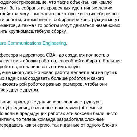
одемонстрировавшие, что такие объекты, как крыло
огут быть собраны из крошечных идентичных легких
тройства могут выполнять некоторые из этих сборочных
о и роботы, и компоненты собираемой конструкции могут
ментов, а также что роботы могут двигаться независимо
нить крупномасштабную сборку.
ure Communications Engineering
.
ессора и директора CBA , до создания полностью
 системы сборки роботов, способной собирать большие
роботов, и планировать оптимальную
еще много лет. Но новая работа делает шаги на пути к
х задач: как создавать больше роботов и какого
анизовать рой роботов разных размеров, чтобы они
ись друг с другом.
ьшие, пригодные для использования структуры,
х субъединиц, названных вокселями (объемный
Но если в предыдущих работах эти воксели были чисто
нтами, то теперь команда разработала сложные
ередавать как энергию, так и данные от одного блока к