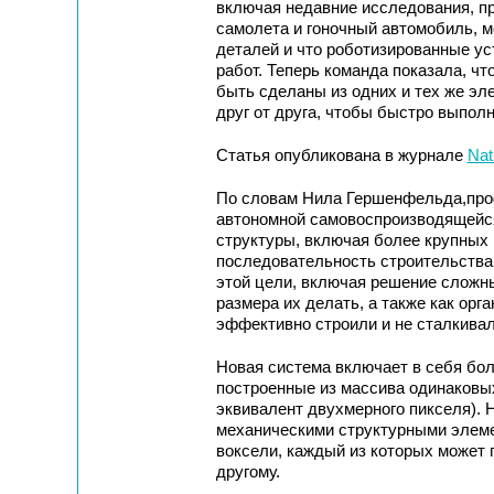
включая недавние исследования, пр
самолета и гоночный автомобиль, м
деталей и что роботизированные ус
работ. Теперь команда показала, чт
быть сделаны из одних и тех же эле
друг от друга, чтобы быстро выпол
Статья опубликована в журнале
Nat
По словам Нила Гершенфельда,проф
автономной самовоспроизводящейся
структуры, включая более крупных 
последовательность строительства, 
этой цели, включая решение сложны
размера их делать, а также как орг
эффективно строили и не сталкивал
Новая система включает в себя бол
построенные из массива одинаковы
эквивалент двухмерного пикселя). 
механическими структурными элеме
воксели, каждый из которых может п
другому.