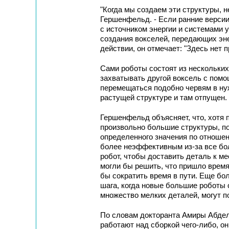
"Когда мы создаем эти структуры, н
Гершенфельд. - Если ранние верси
с источником энергии и системами у
создания вокселей, передающих эне
действии, он отмечает: "Здесь нет п
Сами роботы состоят из нескольких
захватывать другой воксель с помо
перемещаться подобно червям в нуж
растущей структуре и там отпущен.
Гершенфельд объясняет, что, хотя 
произвольно большие структуры, по 
определенного значения по отношен
более неэффективным из-за все бо
робот, чтобы доставить деталь к м
могли бы решить, что пришло время
бы сократить время в пути. Еще бо
шага, когда новые большие роботы
множество мелких деталей, могут п
По словам докторанта Амиры Абдел
работают над сборкой чего-либо, о