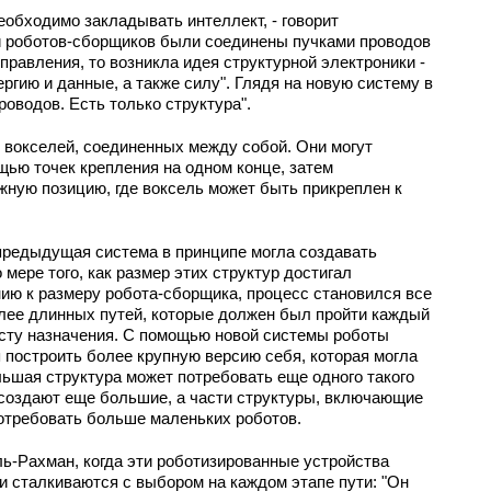
еобходимо закладывать интеллект, - говорит
и роботов-сборщиков были соединены пучками проводов
правления, то возникла идея структурной электроники -
ргию и данные, а также силу". Глядя на новую систему в
роводов. Есть только структура".
 вокселей, соединенных между собой. Они могут
щью точек крепления на одном конце, затем
ную позицию, где воксель может быть прикреплен к
предыдущая система в принципе могла создавать
мере того, как размер этих структур достигал
ию к размеру робота-сборщика, процесс становился все
лее длинных путей, которые должен был пройти каждый
есту назначения. С помощью новой системы роботы
 построить более крупную версию себя, которая могла
льшая структура может потребовать еще одного такого
 создают еще большие, а части структуры, включающие
отребовать больше маленьких роботов.
ь-Рахман, когда эти роботизированные устройства
ни сталкиваются с выбором на каждом этапе пути: "Он