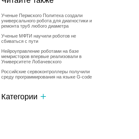
Читайте также
Ученые Пермского Политеха создали
универсального робота для диагностики и
ремонта труб любого диаметра
Ученые МФТИ научили роботов не
сбиваться с пути
Нейроуправление роботами на базе
мемристоров впервые реализовали в
Университете Лобачевского
Российские сервоконтроллеры получили
среду программирования на языке G-code
Категории
Автономный транспорт
593
Интересное о роботах
596
Искусственный интеллект
728