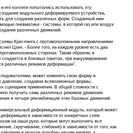
 и его коллеги попытались использовать эту
создания модульного деформируемого устройства,
ть для создания различных форм. Созданный ими
мощью пневматики - системы, в которой газ или воздух
оздания различных движений.
 схемы Креслинга с противоположными направлениями
яснил Цзян. - Более того, на каждом уровне есть два
противоположных сторонах. Таким образом, в
е создается в боковых пакетах, при вакуумировании
ся различных режимов деформации".
ледователями, может изменять свою форму в
му давления, создавая всевозможные формы,
х сценариев применения. В общей сложности с
жно получить семь различных режимов движения
ения и четыре рекомбинации этих базовых движений.
универсальный деформационный модуль, который может
 деформации в зависимости от конкретных схем
похож на наши руки, которые могут выполнять все
ие, скручивание, сгибание) в зависимости от того, как
давления в модуле подобны нашим нервам, а