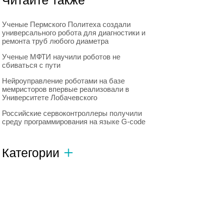
Читайте также
Ученые Пермского Политеха создали
универсального робота для диагностики и
ремонта труб любого диаметра
Ученые МФТИ научили роботов не
сбиваться с пути
Нейроуправление роботами на базе
мемристоров впервые реализовали в
Университете Лобачевского
Российские сервоконтроллеры получили
среду программирования на языке G-code
Категории
Автономный транспорт
593
Интересное о роботах
596
Искусственный интеллект
728