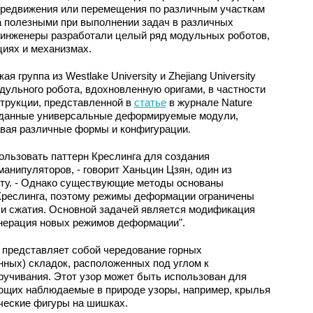
передвижения или перемещения по различным участкам
ма полезными при выполнении задач в различных
т инженеры разработали целый ряд модульных роботов,
циях и механизмах.
 группа из Westlake University и Zhejiang University
ульного робота, вдохновленную оригами, в частности
струкции, представленной в
статье
в журнале Nature
озданные универсальные деформируемые модули,
авая различные формы и конфигурации.
ользовать паттерн Креслинга для создания
нипуляторов, - говорит Ханьцин Цзян, один из
ту. - Однако существующие методы основаны
Креслинга, поэтому режимы деформации ограничены
и сжатия. Основной задачей является модификация
енерация новых режимов деформации".
а представляет собой чередование горных
нных) складок, расположенных под углом к
учивания. Этот узор может быть использован для
щих наблюдаемые в природе узоры, например, крылья
ческие фигуры на шишках.