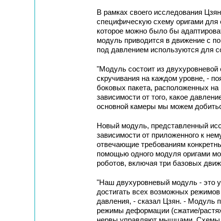
В рамках своего исследования Цзян
специфическую схему оригами для 
которое можно было бы адаптирова
модуль приводится в движение с по
под давлением используются для с
"Модуль состоит из двухуровневой
скручивания на каждом уровне, - по
боковых пакета, расположенных на 
зависимости от того, какое давлени
основной камеры мы можем добить
Новый модуль, представленный исс
зависимости от приложенного к не
отвечающие требованиям конкретны
помощью одного модуля оригами мо
роботов, включая три базовых движ
"Наш двухуровневый модуль - это 
достигать всех возможных режимов
давления, - сказал Цзян. - Модуль 
режимы деформации (сжатие/растяжен
нервы управляют мышцами. Схемы 