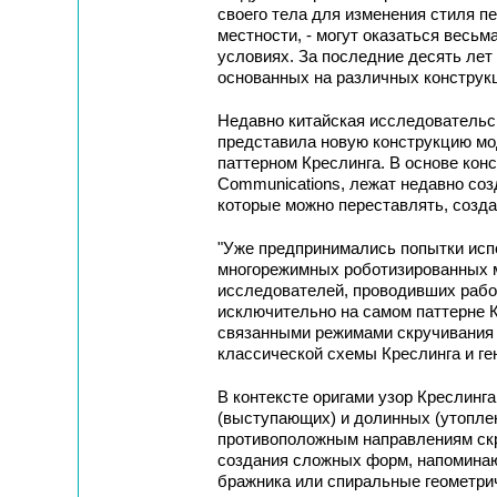
своего тела для изменения стиля 
местности, - могут оказаться весь
условиях. За последние десять ле
основанных на различных конструк
Недавно китайская исследовательская
представила новую конструкцию мод
паттерном Креслинга. В основе кон
Communications, лежат недавно с
которые можно переставлять, созд
"Уже предпринимались попытки исп
многорежимных роботизированных ма
исследователей, проводивших рабо
исключительно на самом паттерне 
связанными режимами скручивания 
классической схемы Креслинга и г
В контексте оригами узор Креслинг
(выступающих) и долинных (утопле
противоположным направлениям скр
создания сложных форм, напоминаю
бражника или спиральные геометри