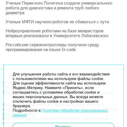
Ученые Пермского Политеха создали универсального
робота для диагностики и ремонта труб любого
диаметра
Ученые МФТИ научили роботов не сбиваться с пути
Нейроуправление роботами на базе мемристоров
впервые реализовали в Университете Лобачевского
Российские сервоконтроллеры получили среду
программирования на языке G-code
Для улучшения работы сайта и его взаимодействия
с пользователями мы используем файлы cookie.
© 2014-2026. Robogeek.ru - проект группы “Текарт”.
Для оценки эффективности сайта мы используем
Телефон редакции
+7(495) 790-7591
Яндекс.Метрику. Нажмите «Принять», если
Политика в отношении обработки персональных данных
соглашаетесь с условиями обработки cookie и
ваших персональных данных. Вы всегда можете
отключить файлы cookie в настройках вашего
Приглашения на соответствующие нашей тематике
браузера.
мероприятия, пресс-релизы и другие сообщения ждем на
Подробности в
Политике обработки персональных
info@robogeek.ru
.
данных
При любом использовании материалов сайта ссылка
обязательна.
Принять