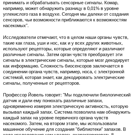
принимать и обрабатывать сенсорные сигналы. Комар,
например, может обнаружить разницу в 0,01% в уровне
углекислого газа в воздухе. Сегодня мы далеки от создания
сенсоров, чьи возможности приближаются к возможностям
насекомых".
Исследователи отмечают, что в целом наши органы чувств,
такие как глаза, уши и нос, как и у всех других животных,
используют рецепторы, которые определяют и различают
различные сигналы. Затем орган чувств преобразует эти
сигналы в электрические сигналы, которые мозг декодирует
как информацию. Сложность биосенсоров заключается в
соединении органа чувств, например, носа, с электронной
системой, которая знает, как декодировать электрические
сигналы, полученные от рецепторов.
Профессор Йовель говорит: "Мы подключили биологический
датчик и дали ему понюхать различные запахи,
одновременно измеряя электрическую активность, которую
вызывал каждый запах. Система позволила нам обнаружить
каждый запах на уровне первичного органа чувств
насекомого. Затем, на втором этапе, мы использовали
машинное обучение для создания "библиотеки" запахов. В
ходе исследования нам удалось охарактеризовать 8