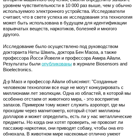
уровнем чувствительности в 10 000 раз выше, чем у обычно
используемого электронного устройства. Исследователи
считают, что в свете успеха их исследования эта технология
может быть использована в будущем для идентификации
взрывчатых веществ, наркотиков, болезней и многого
другого.
Исследование было осуществлено под руководством
докторанта Неты Швиль, доктора Бен Маоза, а также
профессора Йосси Йовеля и профессора Амира Айали.
Результаты были
опубликованы
в журнале Biosensors and
Bioelectronics.
Д-р Маоз и профессор Айали объясняют: "Созданные
человеком технологии все еще не могут конкурировать с
миллионами лет эволюции. Одна из областей, в которой мы
особенно отстаем от животного мира, - это восприятие
запахов. Примером тому может служить аэропорт, где мы
проходим через магнитометр, который стоит миллионы
долларов и может определить, есть ли у нас металлические
предметы. Но когда они хотят проверить, не провозит ли
пассажир наркотики, они приводят собаку, чтобы она его
обнюхала. В животном мире насекомые отлично умеют