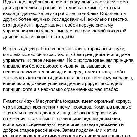
В докладе, опубликованном в среду, описывается система
для управления нервной системой насекомых, которая
выходит далеко за рамки роботов, подобных Roboroach и
других более научных исследований. Насколько известно,
этот документ представляет собой первую систему
управления живым насекомым с настраиваемой походкой,
длиной шага и скоростью ходьбы.
В предыдущей работе использовались тараканы и пауки,
которых можно было заставлять быстрее двигаться и даже
управлять их перемещением. Но с использованием принципа
управления более высокого уровня, вызывающего
непреодолимое желание идти вперед, вместо того, чтобы
заставлять конечности двигаться по собственному желанию,
новое исследование успешно демонстрирует последний
принцип, хотя и в несколько ограниченных масштабах.
Гигантский жук Mecynorhina torquata имеет огромный корпус,
что упрощает крепления к нему проводов. Команда впервые
тщательно исследовала мышцы и закономерности их
натяжения, связанные с различными видами движения,
используя современную технологию захвата движения и
доброе старое рассечение. Затем подключили к этим
мышцам провода и стимулировали их сигналами с широтно-