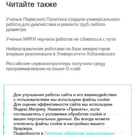
Читайте также
Ученые Пермского Политеха создали универсального
робота для диагностики и ремонта труб любого
диаметра
Ученые МФТИ научили роботов не сбиваться с пути
Нейроуправление роботами на базе мемристоров
впервые реализовали в Университете Лобачевского
Российские сервоконтроллеры получили среду
программирования на языке G-code
Для улучшения работы сайта и его взаимодействия
с пользователями мы используем файлы cookie.
© 2014-2026. Robogeek.ru - проект группы “Текарт”.
Для оценки эффективности сайта мы используем
Телефон редакции
+7(495) 790-7591
Яндекс.Метрику. Нажмите «Принять», если
Политика в отношении обработки персональных данных
соглашаетесь с условиями обработки cookie и
ваших персональных данных. Вы всегда можете
отключить файлы cookie в настройках вашего
Приглашения на соответствующие нашей тематике
браузера.
мероприятия, пресс-релизы и другие сообщения ждем на
Подробности в
Политике обработки персональных