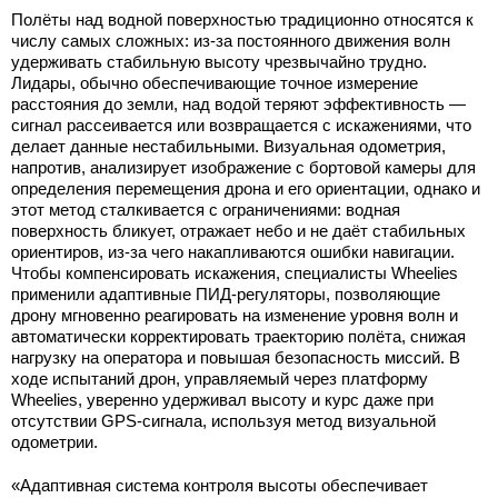
Полёты над водной поверхностью традиционно относятся к
числу самых сложных: из-за постоянного движения волн
удерживать стабильную высоту чрезвычайно трудно.
Лидары, обычно обеспечивающие точное измерение
расстояния до земли, над водой теряют эффективность —
сигнал рассеивается или возвращается с искажениями, что
делает данные нестабильными. Визуальная одометрия,
напротив, анализирует изображение с бортовой камеры для
определения перемещения дрона и его ориентации, однако и
этот метод сталкивается с ограничениями: водная
поверхность бликует, отражает небо и не даёт стабильных
ориентиров, из-за чего накапливаются ошибки навигации.
Чтобы компенсировать искажения, специалисты Wheelies
применили адаптивные ПИД-регуляторы, позволяющие
дрону мгновенно реагировать на изменение уровня волн и
автоматически корректировать траекторию полёта, снижая
нагрузку на оператора и повышая безопасность миссий. В
ходе испытаний дрон, управляемый через платформу
Wheelies, уверенно удерживал высоту и курс даже при
отсутствии GPS-сигнала, используя метод визуальной
одометрии.
«Адаптивная система контроля высоты обеспечивает