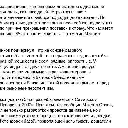
ых авиационных поршневых двигателей с диапазоне
ктуальны, как никогда. Конструкторы знают:
ата начинается с выбора подходящего двигателя. Но
А импортные двигатели этого класса сейчас недоступны
по причине прекращения поставок в страну. Что касается
ише их сейчас практически нет», – отметил Михаил
иков подчеркнул, что на основе базового
тью в 5 л.с. может быть оперативно создана линейка
азной мощности и схем: рядные, оппозитные, V-
 цилиндров от двух до пяти. А увеличив ресурс
, можно при минимуме затрат конвертировать
ой мототехники и бытовой бензотехники –
зонокосилок и бензопил. Такой подход открывает перед
шие рыночные перспективы.
мощностью 5 л.с. разрабатывается в Самарском
Приоритет-2030». При этом, как сообщил Михаил Орлов,
 не только разработкой проектов двигателей, но и
оляющими ускорить процесс проектирования и доводки.
й стендовой базой, позволяющей испытывать двигатели