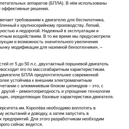
 летательных аппаратов (БПЛА). В нём использованы
о эффективные решения.
твечает требованиям к двигателю для беспилотника.
бленный к крупносерийному производству. Легкий,
остью и недорогой. Надежный в эксплуатации и
итным воздействиям. В то же время мы предусмотрели
рукции и возможность значительного увеличения
рынку модификации для наземной бензотехники», –
тей от 5 до 50 л.с. двухтактный поршневой двигатель
восходит его по массогабаритным характеристикам.
 двигателе БПЛА предпочтительнее современной
более устойчива к внешним электромагнитным
очетании с алюминиевым блоком цилиндров – это, с
с другой – ремонтопригодность и упрощение технологии
щих, определяющих базовые характеристики двигателя.
ерситета им. Королёва необходимо воплотить в
у испытаний и доводку, а затем запустить в
х предприятий. Для этого разработчикам необходим
рого сейчас ведется.