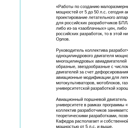
«Работы по созданию малоразмерн
мощностей от 5 до 50 л.с. сегодня а
проектирование летательного аппар
для российских разработчиков БПЛ
либо из-за «заоблачных» цен, либо 
российских разработок, то в этой н
Орлов.
Руководитель коллектива разработч
одноцилиндрового двигателя мощнос
многоцилиндровых авиадвигателей р
образные, звездообразные с числом
двигателей за счет дефорсирования
авиационные модификации для легк
мотокультиваторов, мотоблоков, га
университетской разработкой хоро
Авиационный поршневой двигатель 
университете в рамках программы «
коллектив разработчиков занимается
теоретическими разработками, позв
Кафедра располагает и собственно
мощностью от 5 л.с. и выше.