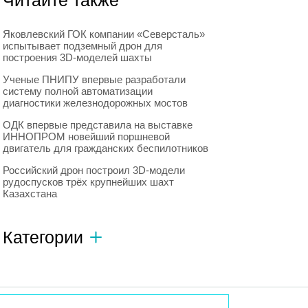
Читайте также
Яковлевский ГОК компании «Северсталь»
испытывает подземный дрон для
построения 3D-моделей шахты
Ученые ПНИПУ впервые разработали
систему полной автоматизации
диагностики железнодорожных мостов
ОДК впервые представила на выставке
ИННОПРОМ новейший поршневой
двигатель для гражданских беспилотников
Российский дрон построил 3D-модели
рудоспусков трёх крупнейших шахт
Казахстана
Категории
Автономный транспорт
593
Интересное о роботах
596