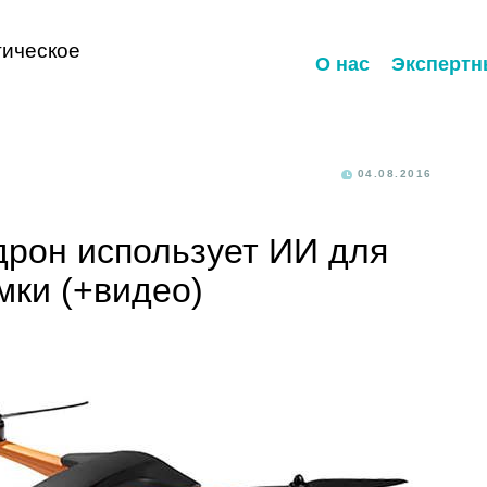
ическое
О нас
Экспертн
04.08.2016
дрон использует ИИ для
мки (+видео)