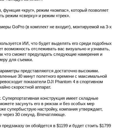
, функция «круг», режим «компас», который позволяет
сть режим «сверху» и режим «трек».
еры GoPro (в комплект не входит), монтируемой на 3-х
пользуется ИИ, что будет выделять его среди подобных
ет возможность отслеживать вас визуально и узнавать,
ак что cможет предугадать следующие намерения и
еру для съемки.
 параметры представляются достаточно высокими.
вленные 30 минут полетного времени с максимальной
превосходит показатели DJI Phantom 4 в спортивном
чайно скоростной аппарат.
 кг. Суперпортативная конструкция имеет складные
можете засунуть его в рюкзак и без особых мер
кже супербыструю настройку, компания утверждает,
е через 30 секунд. Впечатляюще.
 предзаказу он обойдется в $1199 и будет стоить $1799