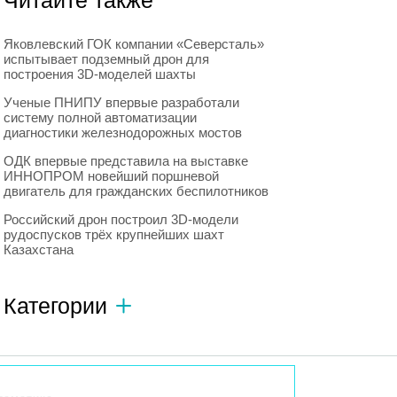
Читайте также
Яковлевский ГОК компании «Северсталь»
испытывает подземный дрон для
построения 3D-моделей шахты
Ученые ПНИПУ впервые разработали
систему полной автоматизации
диагностики железнодорожных мостов
ОДК впервые представила на выставке
ИННОПРОМ новейший поршневой
двигатель для гражданских беспилотников
Российский дрон построил 3D-модели
рудоспусков трёх крупнейших шахт
Казахстана
Категории
Автономный транспорт
593
Интересное о роботах
596