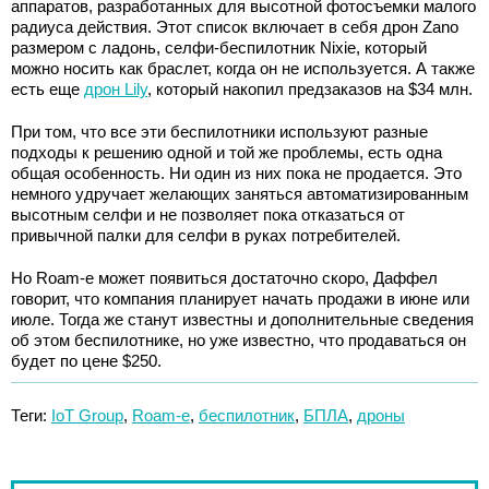
аппаратов, разработанных для высотной фотосъемки малого
радиуса действия. Этот список включает в себя дрон Zano
размером с ладонь, селфи-беспилотник Nixie, который
можно носить как браслет, когда он не используется. А также
есть еще
дрон Lily
, который накопил предзаказов на $34 млн.
При том, что все эти беспилотники используют разные
подходы к решению одной и той же проблемы, есть одна
общая особенность. Ни один из них пока не продается. Это
немного удручает желающих заняться автоматизированным
высотным селфи и не позволяет пока отказаться от
привычной палки для селфи в руках потребителей.
Но Roam-e может появиться достаточно скоро, Даффел
говорит, что компания планирует начать продажи в июне или
июле. Тогда же станут известны и дополнительные сведения
об этом беспилотнике, но уже известно, что продаваться он
будет по цене $250.
Теги:
IoT Group
,
Roam-е
,
беспилотник
,
БПЛА
,
дроны