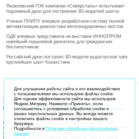
Яковлевский ГОК компании «Северсталь» испытывает
подземный дрон для построения 3D-моделей шахты
Ученые ПНИПУ впервые разработали систему полной
автоматизации диагностики железнодорожных мостов
ОДК впервые представила на выставке ИННОПРОМ
новейший поршневой двигатель для гражданских
беспилотников
Российский дрон построил 3D-модели рудоспусков трёх
крупнейших шахт Казахстана
Для улучшения работы сайта и его взаимодействия
с пользователями мы используем файлы cookie.
© 2014-2026. Robogeek.ru - проект группы “Текарт”.
Для оценки эффективности сайта мы используем
Телефон редакции
+7(495) 790-7591
Яндекс.Метрику. Нажмите «Принять», если
Политика в отношении обработки персональных данных
соглашаетесь с условиями обработки cookie и
ваших персональных данных. Вы всегда можете
отключить файлы cookie в настройках вашего
Приглашения на соответствующие нашей тематике
браузера.
мероприятия, пресс-релизы и другие сообщения ждем на
Подробности в
Политике обработки персональных
info@robogeek.ru
.
данных
При любом использовании материалов сайта ссылка