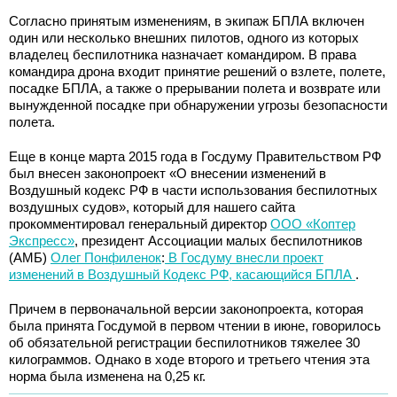
Согласно принятым изменениям, в экипаж БПЛА включен
один или несколько внешних пилотов, одного из которых
владелец беспилотника назначает командиром. В права
командира дрона входит принятие решений о взлете, полете,
посадке БПЛА, а также о прерывании полета и возврате или
вынужденной посадке при обнаружении угрозы безопасности
полета.
Еще в конце марта 2015 года в Госдуму Правительством РФ
был внесен законопроект «О внесении изменений в
Воздушный кодекс РФ в части использования беспилотных
воздушных судов», который для нашего сайта
прокомментировал генеральный директор
ООО «Коптер
Экспресс»
, президент Ассоциации малых беспилотников
(АМБ)
Олег Понфиленок
:
В Госдуму внесли проект
изменений в Воздушный Кодекс РФ, касающийся БПЛА
.
Причем в первоначальной версии законопроекта, которая
была принята Госдумой в первом чтении в июне, говорилось
об обязательной регистрации беспилотников тяжелее 30
килограммов. Однако в ходе второго и третьего чтения эта
норма была изменена на 0,25 кг.